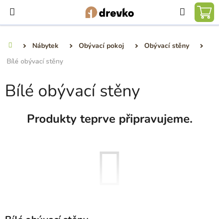
Přejít
Hledat
na
NÁ
obsah
KO
Nábytek
Obývací pokoj
Obývací stěny
Domů
Bílé obývací stěny
Bílé obývací stěny
Produkty teprve připravujeme.