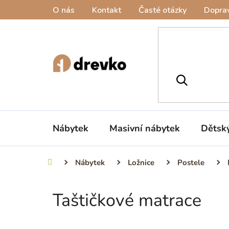
Přejít
O nás
Kontakt
Časté otázky
Doprav
na
obsah
Nábytek
Masivní nábytek
Dětsk
Nábytek
Ložnice
Postele
Domů
Taštičkové matrace
P