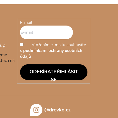
achovávají lepší vlastnosti než matrace z jiných
E-mail
hují ortopedické vlastnosti, proto není třeba
y by mohly narušit správné fungování a rozložení
Vložením e-mailu souhlasíte
s
podmínkami ochrany osobních
ůžete také
akci matrace 1+1 za výhodnou cenu
.
deme
údajů
r máte z více než 30 rozměrů.
ktech na
PŘIHLÁSIT
SE
@drevko.cz