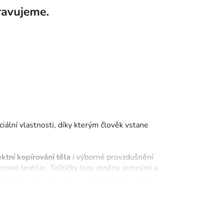
ravujeme.
tní kategorie.
eciální vlastnosti, díky kterým člověk vstane
DU
ktní kopírování těla
i výborné provzdušnění
jemné textilie. Taštičky jsou plněny jemnými a
a. Taštičková matrace je v podstatě vylepšením
ním. Taštičkové matrace vynikají svojí pružností,