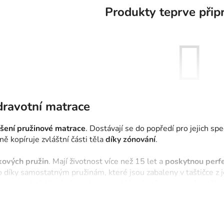
Produkty teprve přip
zdravotní matrace
Můžete se ale podívat na osta
šení pružinové matrace
. Dostávají se do popředí pro jejich sp
ě kopíruje zvláštní části těla
díky zónování
.
ZPĚT DO OBCHO
kových pružin
. Mají životnost více než 15 let a
poskytnou perfe
o díky samostatným pružinám, které jsou zabaleny v taštičce z 
y tomu je každá taštička schopna zvlášť přizpůsobit se váze těl
inek.
drží v sobě vlhkost. Proto jsou vhodné i pro lidi s vyšším poce