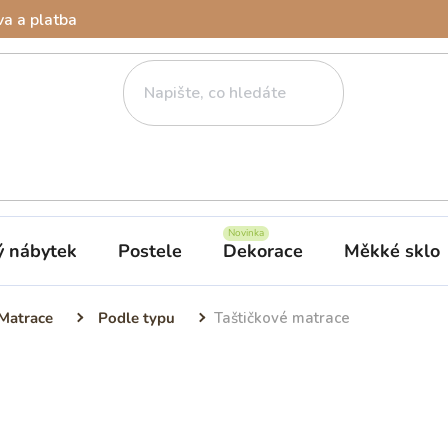
a a platba
ý nábytek
Postele
Dekorace
Měkké sklo
Matrace
Podle typu
Taštičkové matrace