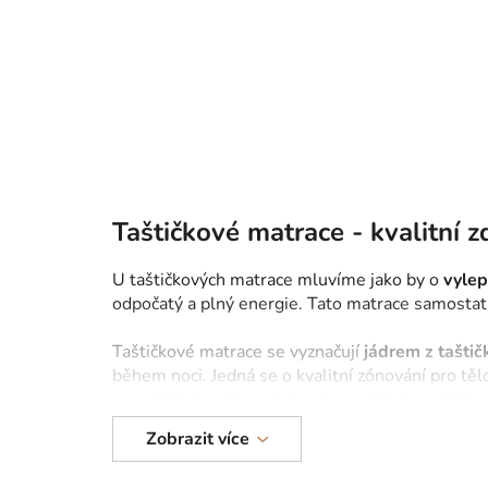
o
s
t
r
a
n
n
í
Taštičkové matrace - kvalitní 
p
a
U taštičkových matrace mluvíme jako by o
vylep
odpočatý a plný energie. Tato matrace samostatn
n
e
Taštičkové matrace se vyznačují
jádrem z taštič
l
během noci. Jedná se o kvalitní zónování pro těl
pevnějšími pružinami, které se střídají pod. Dík
pružinové matrace. Obsahuje polovinu více pruž
Zobrazit více
Taštičkové matrace jsou velmi prodyšné, takže ne