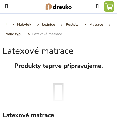
Přejít
Hledat
na
NÁ
obsah
KO
Nábytek
Ložnice
Postele
Matrace
Domů
Podle typu
Latexové matrace
Latexové matrace
Produkty teprve připravujeme.
Latexové matrace