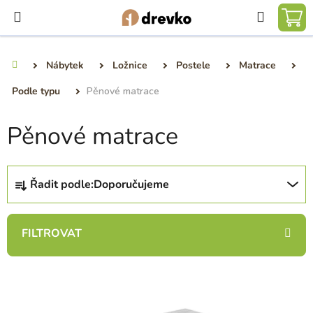
Přejít
Hledat
na
NÁ
obsah
KO
Nábytek
Ložnice
Postele
Matrace
Domů
Podle typu
Pěnové matrace
Pěnové matrace
Ř
Řadit podle:
Doporučujeme
a
z
e
n
í
V
p
ý
r