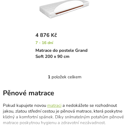
p
o
i
d
s
u
p
k
r
t
4 876 Kč
o
ů
7 - 16 dní
d
Matrace do postele Grand
u
Soft 200 x 90 cm
k
t
ů
1
položek celkem
O
v
l
Pěnové matrace
á
d
Pokud kupujete novou
matraci
a nedokážete se rozhodnout
a
jakou, zlatou střední cestou je pěnová matrace, která poskytne
c
klidný a komfortní spánek. Díky snímatelným potahům pěnové
matrace poskytnou hygienu a zdravotní nezávadnost.
í