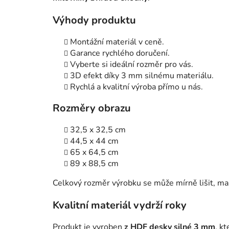
Výhody produktu
Montážní materiál v ceně.
Garance rychlého doručení.
Vyberte si ideální rozměr pro vás.
3D efekt díky 3 mm silnému materiálu.
Rychlá a kvalitní výroba přímo u nás.
Rozměry obrazu
32,5 x 32,5 cm
44,5 x 44 cm
65 x 64,5 cm
89 x 88,5 cm
Celkový rozměr výrobku se může mírně lišit, m
Kvalitní materiál vydrží roky
Produkt je vyroben
z HDF desky silné 3 mm
, k