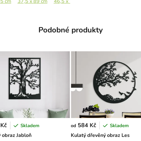
,5 cm
 x 76 cm
37,5 x 89 cm
46,5 x 110 cm
60 x 42,5 cm
Podobné produkty
 Kč
584 Kč
Skladem
Skladem
od
 obraz Jabloň
Kulatý dřevěný obraz Les