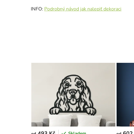
INFO:
Podrobný návod jak nalepiť dekoraci
493 Kč
602
Skladem
od
od