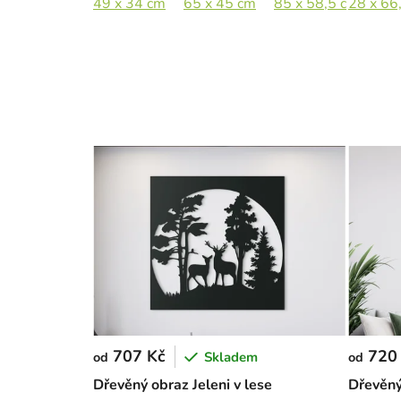
49 x 34 cm
65 x 45 cm
85 x 58,5 cm
28 x 66
110
707 Kč
720
Skladem
od
od
Dřevěný obraz Jeleni v lese
Dřevěný