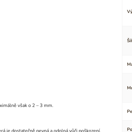
Vý
Ší
Ma
Mo
aximálně však o 2 – 3 mm.
Pe
Po
terá je dostatečně pevná a odolná vůči poškození.