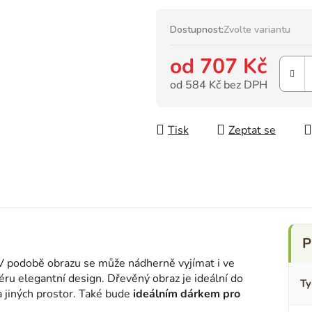
Dostupnost:
Zvolte variantu
od
707 Kč
od
584 Kč
bez DPH
Měrná cena:
Tisk
Zeptat se
 V podobě obrazu se může nádherně vyjímat i ve
ru elegantní design. Dřevěný obraz je ideální do
Ty
 a jiných prostor. Také bude
ideálním dárkem pro