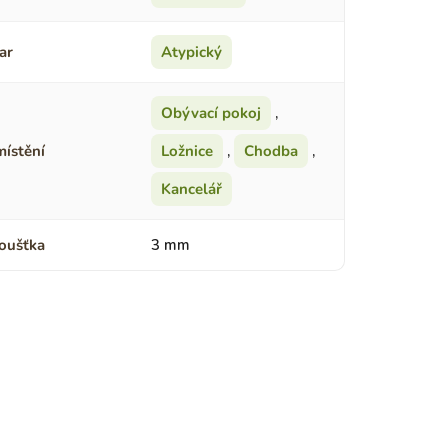
ar
Atypický
Obývací pokoj
,
ístění
Ložnice
,
Chodba
,
Kancelář
oušťka
3 mm