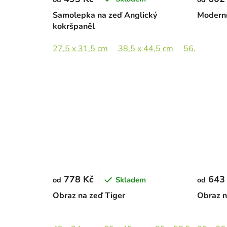
Samolepka na zeď Anglický
Moderní
kokršpaněl
27,5 x 31,5 cm
38,5 x 44,5 cm
56,5 x 65 
778 Kč
643
Skladem
od
od
Obraz na zeď Tiger
Obraz n