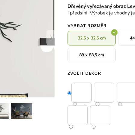
hodnocení
Dřevěný vyřezávaný obraz Lev
produktu
i předsíni. Výrobek je vhodný ja
je
0,0
VYBRAT ROZMĚR
z
5
32,5 x 32,5 cm
44
hvězdiček.
89 x 88,5 cm
ZVOLIT DEKOR