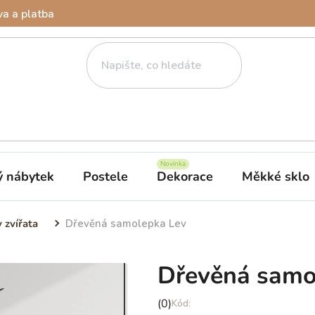
a a platba
ý nábytek
Postele
Dekorace
Měkké sklo
 zvířata
Dřevěná samolepka Lev
Dřevěná samo
Průměrné
(0)