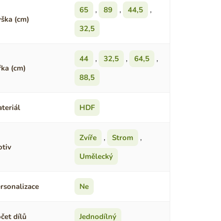
65
,
89
,
44,5
,
ška (cm)
32,5
44
,
32,5
,
64,5
,
řka (cm)
88,5
teriál
HDF
Zvíře
,
Strom
,
tiv
Umělecký
rsonalizace
Ne
čet dílů
Jednodílný