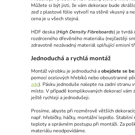
Můžete si být jisti, že vám dekorace bude zkrášl
zeď z plastové fólie vytvoří na stěně vkusný a n
cena je u všech stejná.
HDF deska (
High Density Fibreboards
) je tvrdá
rozdrceného dřevěného materiálu (nejčastěji smr
zdravotně nezávadný materiál splňující emisní tř
Jednoduchá a rychlá montáž
Montáž výrobku je jednoduchá a
obejdete se bez
pomocí ocelových hřebíků nebo oboustranné pě
zde
). Pásku jednoduše nalepte na zadní stranu 
místo. V případě komplikovaných dekorací vám za
ještě rychleji a jednodušeji.
Prosíme, abyste při rozměrově větších dekoracíc
např. hřebíčky, háčky, montážní lepidlo. Stabilní 
teploty a správném postupu při montáži. Za poš
materiálu neodpovídáme.