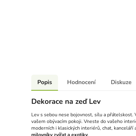
Popis
Hodnocení
Diskuze
Dekorace na zeď Lev
Lev s sebou nese bojovnost, sílu a přátelskost.
vašem obývacím pokoji. Vneste do vašeho interié
moderních i klasických interiérů, chat, kanceláří
milovníky zvířat a exotiky
.