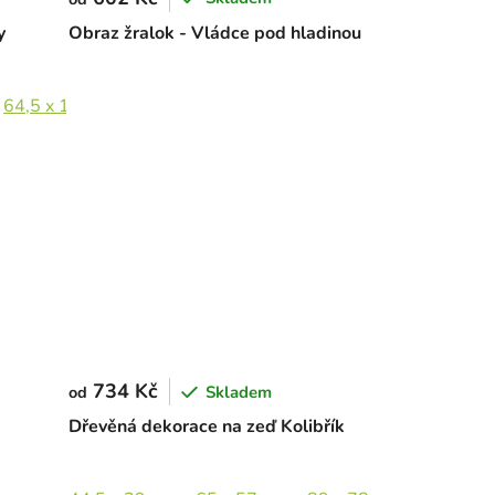
y
Obraz žralok - Vládce pod hladinou
64,5 x 150 cm
734 Kč
Skladem
od
Dřevěná dekorace na zeď Kolibřík