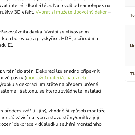
ovat interiér dlouhá léta. Na rozdíl od samolepek na
erušivý 3D efekt.
Vybrat si můžete libovolný dekor
–
Tv
 dřevovláknitá deska. Vyrábí se slisováním
ku a borovice) a pryskyřice. HDF je přírodní a
ídu E1.
Um
 vrtání do stěn
. Dekoraci lze snadno připevnit
Tl
nové pásky (
montážní materiál naleznete
výrobku a dekoraci umístěte na předem určené
šleme i šablonu, se kterou zvládnete instalaci
h předem zvážili i jiný, vhodnější způsob montáže -
montáž závisí na typu a stavu stěny/omítky, její
kození dekorace v důsledku selhání montážního