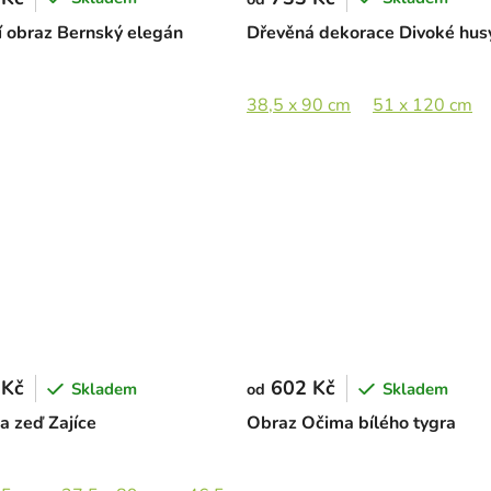
 obraz Bernský elegán
Dřevěná dekorace Divoké hus
cm
77,5 x 89 cm
38,5 x 90 cm
51 x 120 cm
 Kč
602 Kč
Skladem
Skladem
od
a zeď Zajíce
Obraz Očima bílého tygra