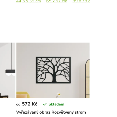
44,5 x 39 cm
65 x 57 cm
89 x 78 cm
572 Kč
Skladem
od
Vyřezávaný obraz Rozvětvený strom