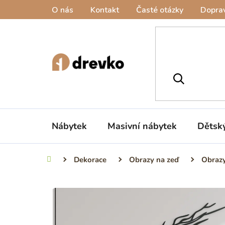
Přejít
O nás
Kontakt
Časté otázky
Doprav
na
obsah
Nábytek
Masivní nábytek
Dětsk
Dekorace
Obrazy na zeď
Obrazy
Domů