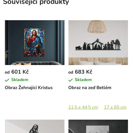
Související produkty
601 Kč
683 Kč
od
od
Skladem
Skladem
Obraz Žehnající Kristus
Obraz na zeď Betlém
11,5 x 44,5 cm
17 x 65 cm