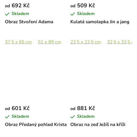
692 Kč
509 Kč
od
od
Skladem
Skladem
Obraz Stvoření Adama
Kulatá samolepka Jin a jang
37,5 x 65 cm
51 x 89 cm
75 x 130 cm
22,5 x 22,5 cm
32,5 x 32,5 c
601 Kč
881 Kč
od
od
Skladem
Skladem
Obraz Předaný pohled Krista
Obraz na zeď Ježíš na kříži