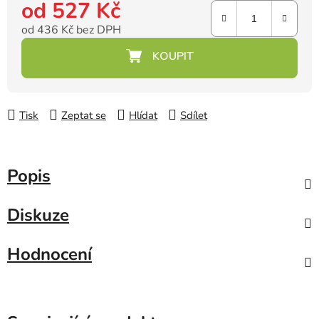
od
527 Kč
od
436 Kč
bez DPH
Měrná cena:
Tisk
Zeptat se
Hlídat
Sdílet
Popis
Diskuze
Hodnocení