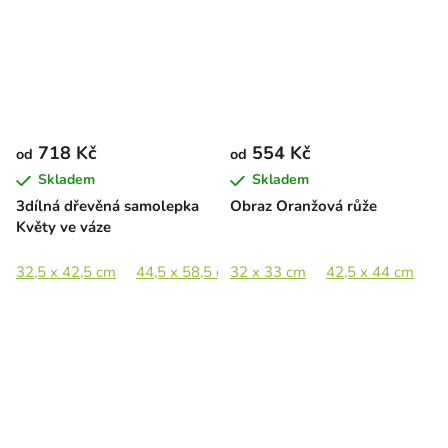
718 Kč
554 Kč
od
od
Skladem
Skladem
3dílná dřevěná samolepka
Obraz Oranžová růže
Květy ve váze
32,5 x 42,5 cm
44,5 x 58,5 cm
32 x 33 cm
65 x 85,5 cm
42,5 x 44 cm
89 x 117 c
6