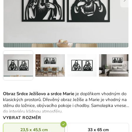
Obraz Srdce Ježíšovo a srdce Marie
je doplňkem vhodným do
klasických prostorů. Dřevěný obraz Ježíše a Marie je vhodný na
stěnu do ložnice, obývacího pokoje i chodby. Samolepka vnese
do interiéru klidnou atmosféru.
VYBRAT ROZMĚR
23,5 x 45,5 cm
33 x 65 cm