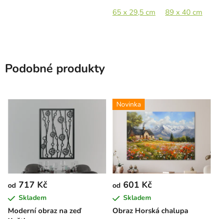
65 x 29,5 cm
89 x 40 cm
1
Podobné produkty
Novinka
717 Kč
601 Kč
od
od
Skladem
Skladem
Moderní obraz na zeď
Obraz Horská chalupa