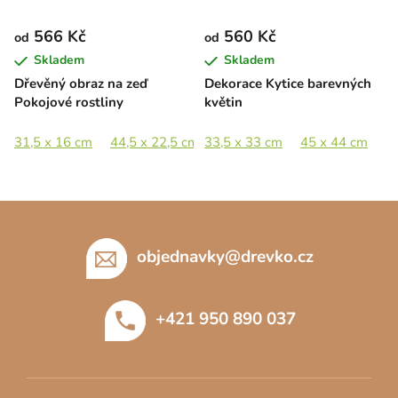
566 Kč
560 Kč
od
od
Skladem
Skladem
Dřevěný obraz na zeď
Dekorace Kytice barevných
Pokojové rostliny
květin
31,5 x 16 cm
44,5 x 22,5 cm
33,5 x 33 cm
65 x 33 cm
45 x 44 cm
89 x 45,5 cm
6
Z
á
p
objednavky
@
drevko.cz
a
t
+421 950 890 037
í