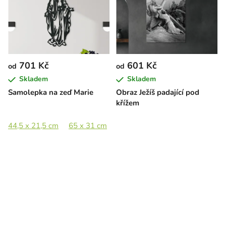
701 Kč
601 Kč
od
od
Skladem
Skladem
Samolepka na zeď Marie
Obraz Ježíš padající pod
křížem
44,5 x 21,5 cm
65 x 31 cm
89 x 42,5 cm
133 x 63,5 cm