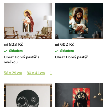
823 Kč
602 Kč
od
od
Skladem
Skladem
Obraz Dobrý pastýř s
Obraz Dobrý pastýř
ovečkou
56 x 29 cm
80 x 41 cm
105 x 54 cm
130 x 67 cm