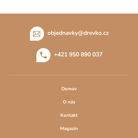
Z
á
p
objednavky
@
drevko.cz
a
t
+421 950 890 037
í
Domov
O nás
Kontakt
Magazín