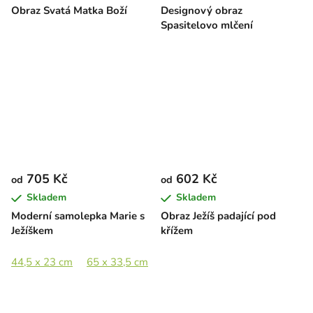
Obraz Svatá Matka Boží
Designový obraz
Spasitelovo mlčení
705 Kč
602 Kč
od
od
Skladem
Skladem
Moderní samolepka Marie s
Obraz Ježíš padající pod
Ježíškem
křížem
44,5 x 23 cm
65 x 33,5 cm
89 x 46 cm