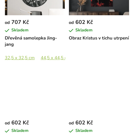
707 Kč
602 Kč
od
od
Skladem
Skladem
Dřevěná samolepka Jing-
Obraz Kristus v tichu utrpení
jang
32,5 x 32,5 cm
44,5 x 44,5 cm
65 x 65 cm
602 Kč
602 Kč
od
od
Skladem
Skladem