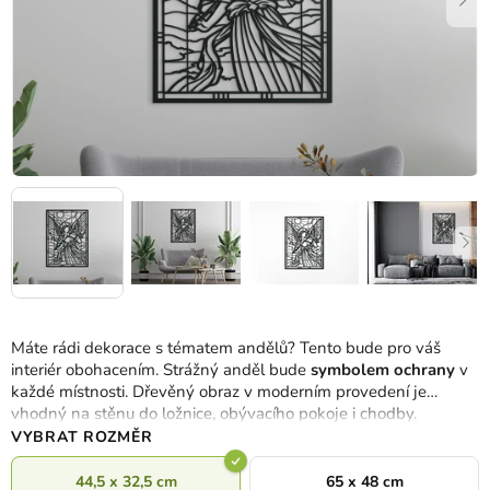
Máte rádi dekorace s tématem andělů? Tento bude pro váš
interiér obohacením. Strážný anděl bude
symbolem ochrany
v
každé místnosti. Dřevěný obraz v moderním provedení je
vhodný na stěnu do ložnice, obývacího pokoje i chodby.
VYBRAT ROZMĚR
44,5 x 32,5 cm
65 x 48 cm