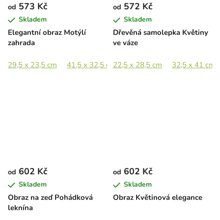
573 Kč
572 Kč
od
od
Skladem
Skladem
Elegantní obraz Motýlí
Dřevěná samolepka Květiny
zahrada
ve váze
29,5 x 23,5 cm
41,5 x 32,5 cm
22,5 x 28,5 cm
57 x 44,5 cm
32,5 x 41 cm
83 x 65 cm
602 Kč
602 Kč
od
od
Skladem
Skladem
Obraz na zeď Pohádková
Obraz Květinová elegance
leknína