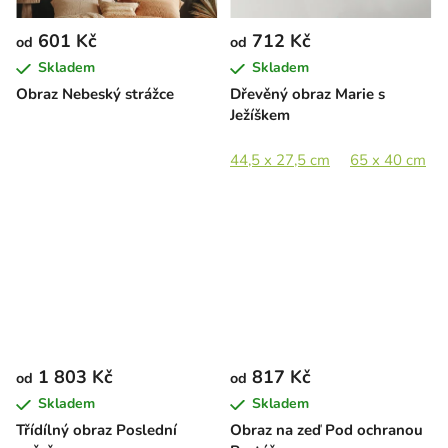
601 Kč
712 Kč
od
od
Skladem
Skladem
Obraz Nebeský strážce
Dřevěný obraz Marie s
Ježíškem
44,5 x 27,5 cm
65 x 40 cm
1 803 Kč
817 Kč
od
od
Skladem
Skladem
Třídílný obraz Poslední
Obraz na zeď Pod ochranou