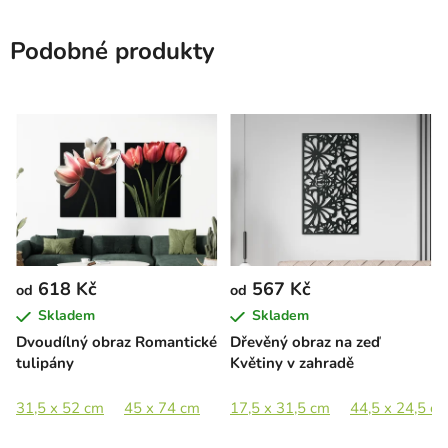
Podobné produkty
618 Kč
567 Kč
od
od
Skladem
Skladem
Dvoudílný obraz Romantické
Dřevěný obraz na zeď
tulipány
Květiny v zahradě
31,5 x 52 cm
45 x 74 cm
65 x 107 cm
17,5 x 31,5 cm
89 x 146 cm
44,5 x 24,5 c