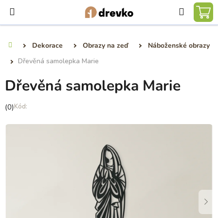
Přejít
Hledat
na
NÁ
obsah
KO
Dekorace
Obrazy na zeď
Náboženské obrazy
Domů
Dřevěná samolepka Marie
Dřevěná samolepka Marie
Průměrné
(0)
hodnocení
produktu
je
0,0
z
5
hvězdiček.