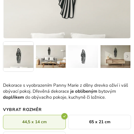
Dekorace s vyobrazením Panny Marie z dílny drevko oživí i váš
obývací pokoj. Dřevěná dekorace
je oblíbeným
bytovým
doplňkem
do obývacího pokoje, kuchyně či ložnice.
VYBRAT ROZMĚR
44,5 x 14 cm
65 x 21 cm