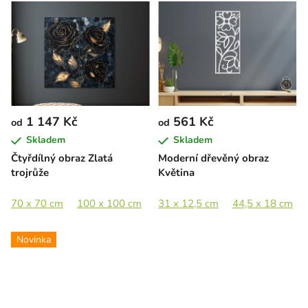
1 147 Kč
561 Kč
od
od
Skladem
Skladem
Čtyřdílný obraz Zlatá
Moderní dřevěný obraz
trojrůže
Květina
70 x 70 cm
100 x 100 cm
130 x 130 cm
31 x 12,5 cm
44,5 x 18 cm
180 x 180 cm
Novinka