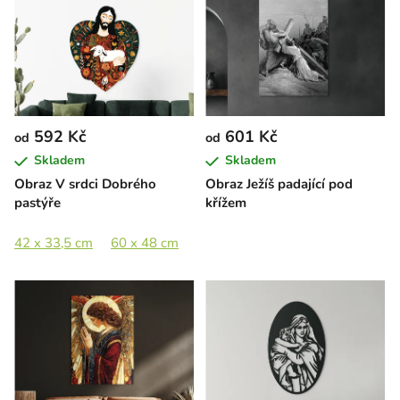
592 Kč
601 Kč
od
od
Skladem
Skladem
Obraz V srdci Dobrého
Obraz Ježíš padající pod
pastýře
křížem
42 x 33,5 cm
60 x 48 cm
80 x 64 cm
100 x 80,5 cm