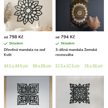
798 Kč
794 Kč
od
od
Skladem
Skladem
Dřevěná mandala na zeď
3-dílná mandala Zemská
Květ
rovnováha
44,5 x 44,5 cm
65 x 65 cm
57,5 x 37,5 cm
89 x 89 cm
76 x 50 cm