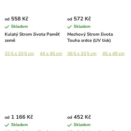
558 Kč
572 Kč
od
od
Skladem
Skladem
Kulatý Strom života Paměť
Mechový Strom života
země
Touha srdce (UV tisk)
32,5 x 33,5 cm
44 x 45 cm
36,5 x 33,5 cm
58,5 x 60 cm
87 x 89 cm
45 x 49 cm
1 166 Kč
452 Kč
od
od
Skladem
Skladem