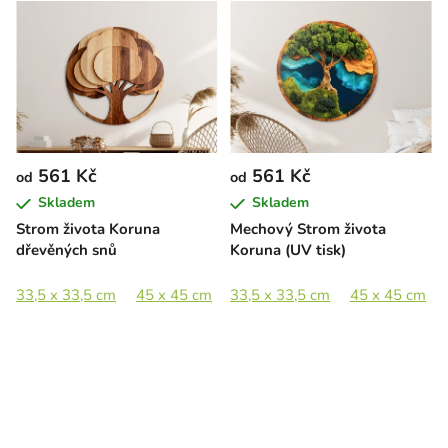
561 Kč
561 Kč
od
od
Skladem
Skladem
Strom života Koruna
Mechový Strom života
dřevěných snů
Koruna (UV tisk)
33,5 x 33,5 cm
45 x 45 cm
33,5 x 33,5 cm
65 x 65 cm
90 x 90 cm
45 x 45 cm