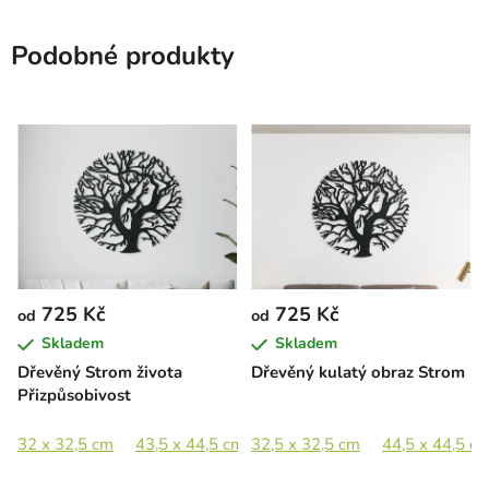
Podobné produkty
725 Kč
725 Kč
od
od
Skladem
Skladem
Dřevěný Strom života
Dřevěný kulatý obraz Strom
Přizpůsobivost
32 x 32,5 cm
43,5 x 44,5 cm
32,5 x 32,5 cm
63,5 x 65 cm
44,5 x 44,5 c
89 x 91 cm