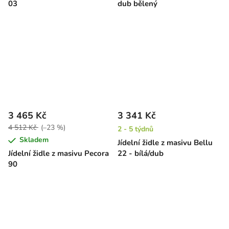
03
dub bělený
3 465 Kč
3 341 Kč
4 512 Kč
(–23 %)
2 - 5 týdnů
Skladem
Jídelní židle z masivu Bellu
Jídelní židle z masivu Pecora
22 - bílá/dub
90