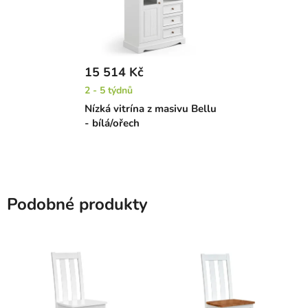
15 514 Kč
2 - 5 týdnů
Nízká vitrína z masivu Bellu
- bílá/ořech
Podobné produkty