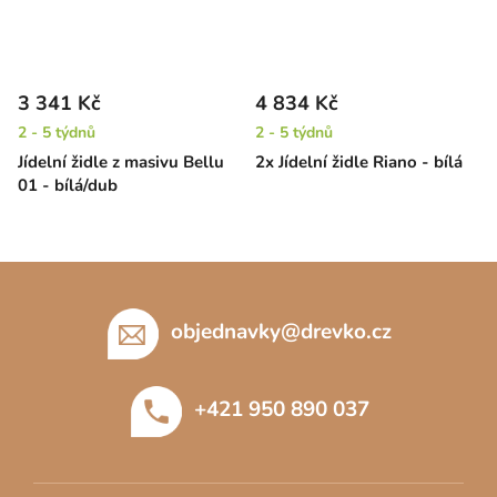
3 341 Kč
4 834 Kč
2 - 5 týdnů
2 - 5 týdnů
Jídelní židle z masivu Bellu
2x Jídelní židle Riano - bílá
01 - bílá/dub
Z
á
p
objednavky
@
drevko.cz
a
t
+421 950 890 037
í