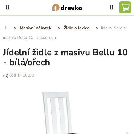
Přejít
Hledat
na
NÁ
obsah
KO
Masivní nábytek
Židle a lavice
Jídelní židle z
Domů
masivu Bellu 10 - bílá/ořech
Jídelní židle z masivu Bellu 10
- bílá/ořech
Průměrné
(0)
KT10B/O
hodnocení
produktu
je
0,0
z
5
hvězdiček.