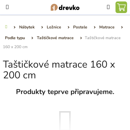
Přejít
Hledat
na
NÁ
obsah
KO
Nábytek
Ložnice
Postele
Matrace
Domů
Podle typu
Taštičkové matrace
Taštičkové matrace
160 x 200 cm
Taštičkové matrace 160 x
200 cm
Produkty teprve připravujeme.