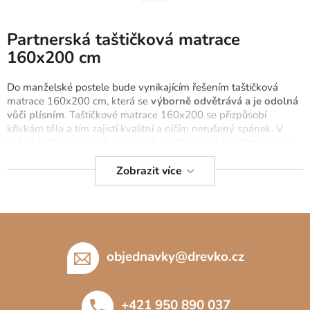
Partnerská taštičková matrace
Můžete se ale podívat na ostatní kategorie.
160x200 cm
Do manželské postele bude vynikajícím řešením taštičková
ZPĚT DO OBCHODU
matrace 160x200 cm, která se
výborně odvětrává a je odolná
vůči plísním
. Taštičkové matrace 160x200 se přizpůsobí
křivkám těla a tím zajistí kvalitní a ničím nerušený spánek. V
každé taštičce se nachází několik pružin, které se přizpůsobují
tlaku těla a tím optimálně rozloží váhu. Taštičková matrace není
vhodná pro polohovatelný ani elektrický rošt. Vyzkoušejte také
Zobrazit více
samostatné
taštičkové matrace 80x200 cm
do manželské
postele.
Z
á
p
objednavky
@
drevko.cz
a
t
+421 950 890 037