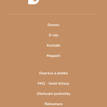
í
Domov
O nás
Kontakt
Magazín
Doprava a platba
FAQ - časté dotazy
Obchodní podmínky
Reklamace