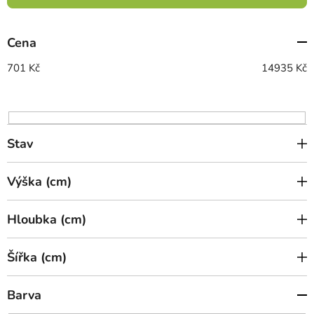
í
p
Cena
r
o
701
Kč
14935
Kč
d
u
k
t
Stav
ů
Výška (cm)
Hloubka (cm)
Šířka (cm)
Barva