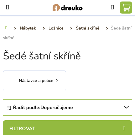
Přejít
Hledat
na
NÁ
obsah
KO
Nábytek
Ložnice
Šatní skříně
Šedé šatní
Domů
skříně
Šedé šatní skříně
Nástavce a police
Ř
Řadit podle:
Doporučujeme
a
z
e
n