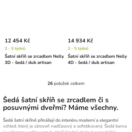
12 454 Kč
14 934 Kč
2 - 5 týdnů
2 - 5 týdnů
Šatní skříň se zrcadlem Nelly
Šatní skříň se zrcadlem Nelly
3D - šedá / dub artisan
4D - šedá / dub artisan
26
položek celkem
O
v
l
Šedá šatní skříň se zrcadlem či s
á
posuvnými dveřmi? Máme všechny.
d
a
Šedé šatní skříně přinášejí do interiéru moderní a elegantní
c
vzhled, který je zároveň nadčasový a sofistikovaný. Šedá barva
í
je výbornou volbou pro ty, kteří hledají stylové a neutrální