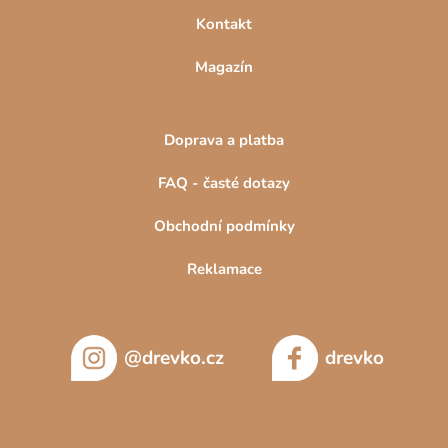
S jejich univerzálním designem a funkčními vlastnostmi jsou
Kontakt
šedé šatní skříně perfektním doplňkem pro každou domácnost.
Magazín
Prohlédněte si také:
Bílé skříně
nebo
černé šatní skříně
za
trvale nízké ceny.
Doprava a platba
FAQ - časté dotazy
Obchodní podmínky
Reklamace
@drevko.cz
drevko