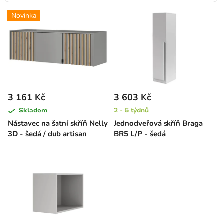
V
Novinka
ý
p
i
s
p
r
3 161 Kč
3 603 Kč
o
Skladem
2 - 5 týdnů
d
Nástavec na šatní skříň Nelly
Jednodveřová skříň Braga
u
3D - šedá / dub artisan
BR5 L/P - šedá
k
t
ů