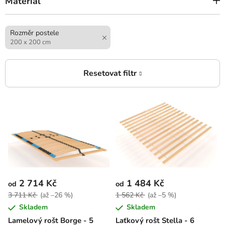
Materiál
Rozměr postele
200 x 200 cm
V
ý
p
i
s
p
r
2 714 Kč
1 484 Kč
od
od
o
3 711 Kč
(až –26 %)
1 562 Kč
(až –5 %)
d
Skladem
Skladem
u
Lamelový rošt Borge - 5
Laťkový rošt Stella - 6