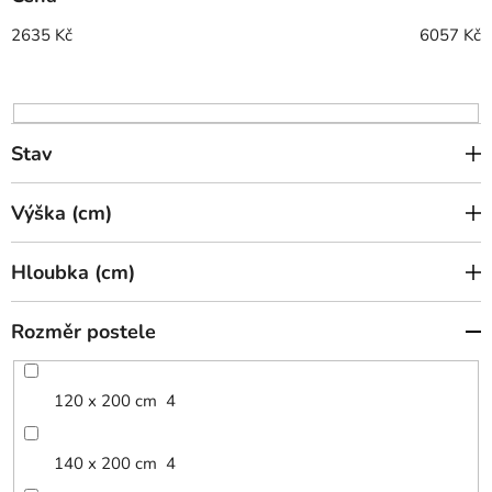
r
o
2635
Kč
6057
Kč
d
u
k
t
Stav
ů
Výška (cm)
Hloubka (cm)
Rozměr postele
120 x 200 cm
4
140 x 200 cm
4