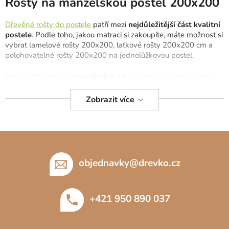
l
Rošty na manželskou postel 200x200
á
d
Dřevěné rošty do postele
patří mezi
nejdůležitější část kvalitní
a
postele
. Podle toho, jakou matraci si zakoupíte, máte možnost si
c
vybrat lamelové rošty 200x200, laťkové rošty 200x200 cm a
polohovatelné rošty 200x200 na jednolůžkovou postel.
í
p
Rošty 200x200 cm
jsou vhodné na
manželské postele 200 x
r
200 cm
spolu s
matracemi 200x200
. Pokud hledáte matrace na
v
manželskou postel, můžete si vybrat dvě samostatné
matrace
Zobrazit více
k
100x200 cm
.
y
v
Z
ý
p
á
i
p
objednavky
@
drevko.cz
s
a
u
t
+421 950 890 037
í