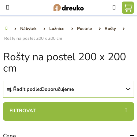
Přejít
Hledat
na
NÁ
obsah
KO
Nábytek
Ložnice
Postele
Rošty
Domů
Rošty na postel 200 x 200 cm
Rošty na postel 200 x 200
cm
Ř
Řadit podle:
Doporučujeme
a
z
e
n
í
p
Cena