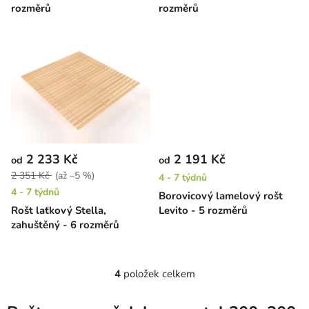
k
rozměrů
rozměrů
t
ů
2 233 Kč
2 191 Kč
od
od
2 351 Kč
(až –5 %)
4 - 7 týdnů
4 - 7 týdnů
Borovicový lamelový rošt
Rošt laťkový Stella,
Levito - 5 rozměrů
zahuštěný - 6 rozměrů
4
položek celkem
O
v