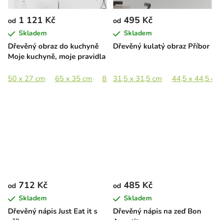
1 121 Kč
495 Kč
od
od
Skladem
Skladem
Dřevěný obraz do kuchyně
Dřevěný kulatý obraz Příbor
Moje kuchyně, moje pravidla
50 x 27 cm
65 x 35 cm
89 x 48 cm
31,5 x 31,5 cm
44,5 x 44,5 c
712 Kč
485 Kč
od
od
Skladem
Skladem
Dřevěný nápis Just Eat it s
Dřevěný nápis na zeď Bon