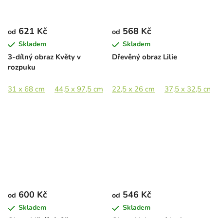
621 Kč
568 Kč
od
od
Skladem
Skladem
3-dílný obraz Květy v
Dřevěný obraz Lilie
rozpuku
31 x 68 cm
44,5 x 97,5 cm
22,5 x 26 cm
65 x 142,5 cm
37,5 x 32,5 cm
89 x 195,5 cm
600 Kč
546 Kč
od
od
Skladem
Skladem