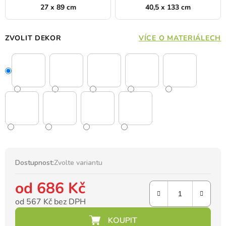
27 x 89 cm
40,5 x 133 cm
ZVOLIT DEKOR
VÍCE O MATERIÁLECH
Dostupnost:
Zvolte variantu
od
686 Kč
od
567 Kč
bez DPH
Měrná cena: