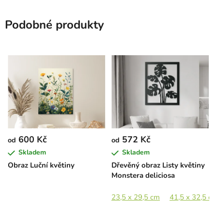
Podobné produkty
600 Kč
572 Kč
od
od
Skladem
Skladem
Obraz Luční květiny
Dřevěný obraz Listy květiny
Monstera deliciosa
23,5 x 29,5 cm
41,5 x 32,5 c