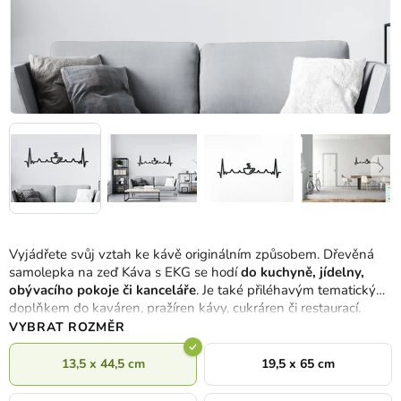
Vyjádřete svůj vztah ke kávě originálním způsobem. Dřevěná
samolepka na zeď Káva s EKG se hodí
do kuchyně, jídelny,
obývacího pokoje či kanceláře
. Je také přiléhavým tematickým
doplňkem do kaváren, pražíren kávy, cukráren či restaurací.
VYBRAT ROZMĚR
13,5 x 44,5 cm
19,5 x 65 cm