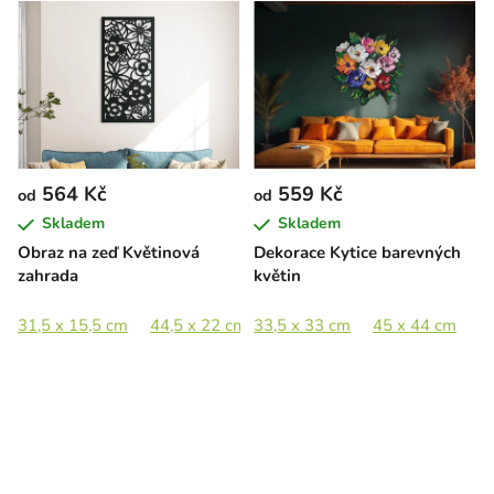
564 Kč
559 Kč
od
od
Skladem
Skladem
Obraz na zeď Květinová
Dekorace Kytice barevných
zahrada
květin
31,5 x 15,5 cm
44,5 x 22 cm
33,5 x 33 cm
65 x 32,5 cm
45 x 44 cm
89 x 44,5 cm
6