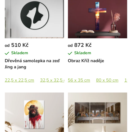
510 Kč
872 Kč
od
od
Skladem
Skladem
Dřevěná samolepka na zeď
Obraz Kříž naděje
Jing a jang
22,5 x 22,5 cm
32,5 x 32,5 cm
56 x 35 cm
44,5 x 44,5 cm
80 x 50 cm
65 x 65 c
100