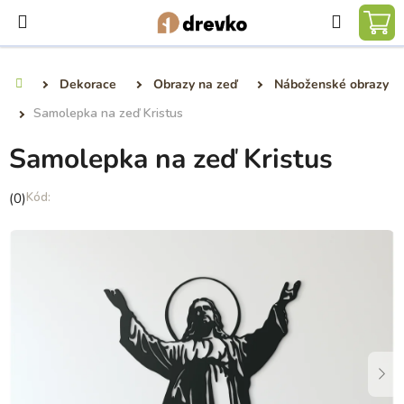
Přejít
Hledat
na
NÁ
obsah
KO
Dekorace
Obrazy na zeď
Náboženské obrazy
Domů
Samolepka na zeď Kristus
Samolepka na zeď Kristus
Průměrné
(0)
hodnocení
produktu
je
0,0
z
5
hvězdiček.