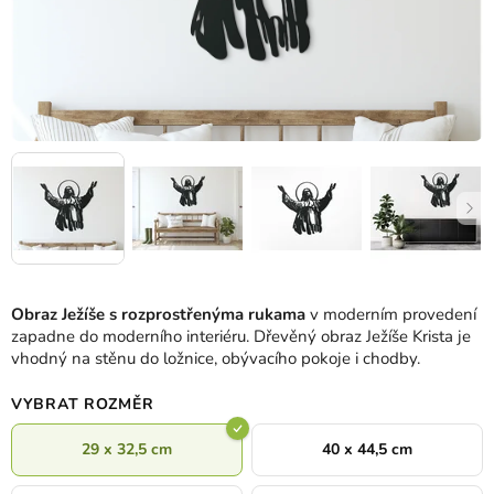
Obraz Ježíše s rozprostřenýma rukama
v moderním provedení
zapadne do moderního interiéru. Dřevěný obraz Ježíše Krista je
vhodný na stěnu do ložnice, obývacího pokoje i chodby.
VYBRAT ROZMĚR
29 x 32,5 cm
40 x 44,5 cm