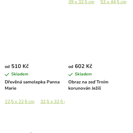
39 x 32,5 cm
53 x 44,5 cm
510 Kč
602 Kč
od
od
Skladem
Skladem
Dřevěná samolepka Panna
Obraz na zeď Trním
Marie
korunován Ježíš
22,5 x 22,5 cm
32,5 x 32,5 cm
44,5 x 44,5 cm
65 x 65 c