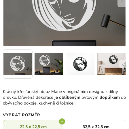
Krásný křesťanský obraz Marie v originálním designu z dílny
drevko. Dřevěná dekorace
je oblíbeným
bytovým
doplňkem
do
obývacího pokoje, kuchyně či ložnice.
VYBRAT ROZMĚR
22,5 x 22,5 cm
32,5 x 32,5 cm