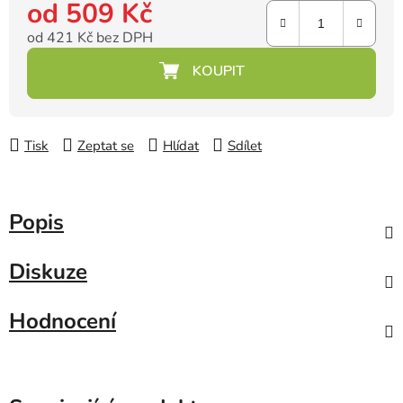
od
509 Kč
od
421 Kč
bez DPH
Měrná cena:
Tisk
Zeptat se
Hlídat
Sdílet
Popis
Diskuze
Hodnocení