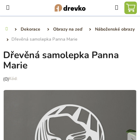
Přejít
Hledat
na
NÁ
obsah
KO
Dekorace
Obrazy na zeď
Náboženské obrazy
Domů
Dřevěná samolepka Panna Marie
Dřevěná samolepka Panna
Marie
Průměrné
(0)
hodnocení
produktu
je
0,0
z
5
hvězdiček.