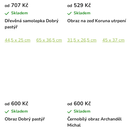
707 Kč
529 Kč
od
od
Skladem
Skladem
Dřevěná samolepka Dobrý
Obraz na zeď Koruna utrpení
pastýř
44,5 x 25 cm
65 x 36,5 cm
31,5 x 26,5 cm
89 x 50 cm
45 x 37 cm
600 Kč
600 Kč
od
od
Skladem
Skladem
Obraz Dobrý pastýř
Černobílý obraz Archanděl
Michal