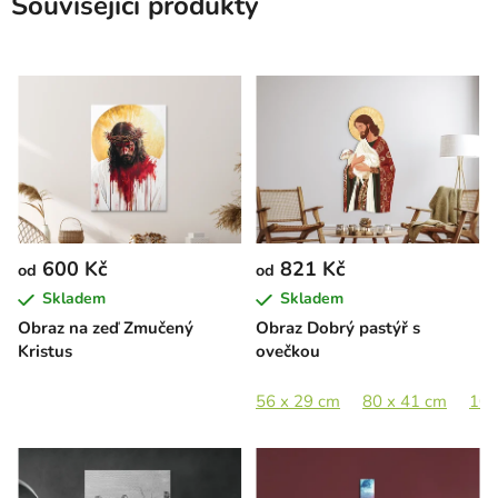
Související produkty
600 Kč
821 Kč
od
od
Skladem
Skladem
Obraz na zeď Zmučený
Obraz Dobrý pastýř s
Kristus
ovečkou
56 x 29 cm
80 x 41 cm
105