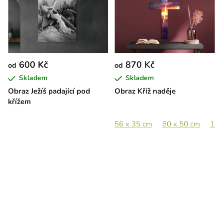
600 Kč
870 Kč
od
od
Skladem
Skladem
Obraz Ježíš padající pod
Obraz Kříž naděje
křížem
56 x 35 cm
80 x 50 cm
100