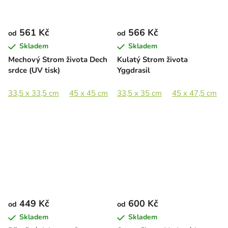
561 Kč
566 Kč
od
od
Skladem
Skladem
Mechový Strom života Dech
Kulatý Strom života
srdce (UV tisk)
Yggdrasil
33,5 x 33,5 cm
45 x 45 cm
33,5 x 35 cm
65 x 65 cm
90 x 89 cm
45 x 47,5 cm
449 Kč
600 Kč
od
od
Skladem
Skladem