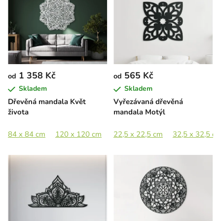
1 358 Kč
565 Kč
od
od
Skladem
Skladem
Dřevěná mandala Květ
Vyřezávaná dřevěná
života
mandala Motýl
84 x 84 cm
120 x 120 cm
175 x 175 cm
22,5 x 22,5 cm
32,5 x 32,5 c