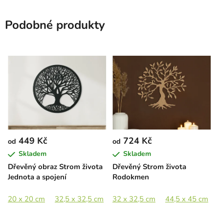
Podobné produkty
449 Kč
724 Kč
od
od
Skladem
Skladem
Dřevěný obraz Strom života
Dřevěný Strom života
Jednota a spojení
Rodokmen
20 x 20 cm
32,5 x 32,5 cm
32 x 32,5 cm
44,5 x 44,5 cm
44,5 x 45 cm
65 x 65 cm