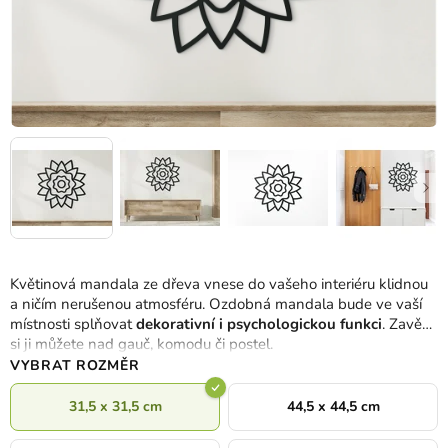
Květinová mandala ze dřeva vnese do vašeho interiéru klidnou
a ničím nerušenou atmosféru. Ozdobná mandala bude ve vaší
místnosti splňovat
dekorativní i psychologickou funkci
. Zavěsit
si ji můžete nad gauč, komodu či postel.
VYBRAT ROZMĚR
31,5 x 31,5 cm
44,5 x 44,5 cm