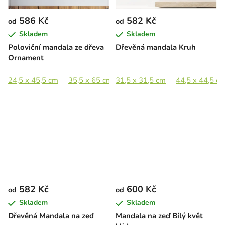
586 Kč
582 Kč
od
od
Skladem
Skladem
Poloviční mandala ze dřeva
Dřevěná mandala Kruh
Ornament
24,5 x 45,5 cm
35,5 x 65 cm
31,5 x 31,5 cm
48,5 x 89 cm
44,5 x 44,5 c
72 x 133 cm
582 Kč
600 Kč
od
od
Skladem
Skladem
Dřevěná Mandala na zeď
Mandala na zeď Bílý květ