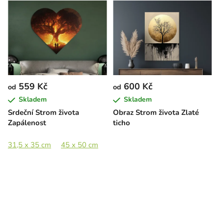
559 Kč
600 Kč
od
od
Skladem
Skladem
Srdeční Strom života
Obraz Strom života Zlaté
Zapálenost
ticho
31,5 x 35 cm
45 x 50 cm
60 x 66,5 cm
80 x 89 cm