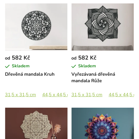
582 Kč
582 Kč
od
od
Skladem
Skladem
Dřevěná mandala Kruh
Vyřezávaná dřevěná
mandala Růže
31,5 x 31,5 cm
44,5 x 44,5 cm
31,5 x 31,5 cm
65 x 65 cm
44,5 x 44,5 c
89 x 89 cm