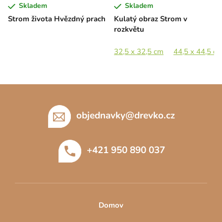
Skladem
Skladem
Strom života Hvězdný prach
Kulatý obraz Strom v
rozkvětu
32,5 x 32,5 cm
44,5 x 44,5 c
Z
á
p
objednavky
@
drevko.cz
a
t
+421 950 890 037
í
Domov