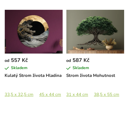
557 Kč
587 Kč
od
od
Skladem
Skladem
Kulatý Strom života Hladina
Strom života Mohutnost
33,5 x 32,5 cm
45 x 44 cm
31 x 44 cm
60 x 58,5 cm
38,5 x 55 cm
89 x 87 cm
4