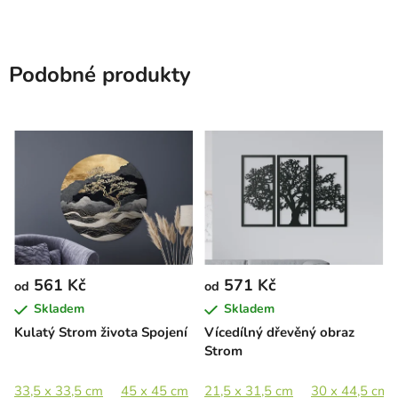
Podobné produkty
561 Kč
571 Kč
od
od
Skladem
Skladem
Kulatý Strom života Spojení
Vícedílný dřevěný obraz
Strom
33,5 x 33,5 cm
45 x 45 cm
21,5 x 31,5 cm
60 x 60 cm
89 x 88,5 cm
30 x 44,5 cm