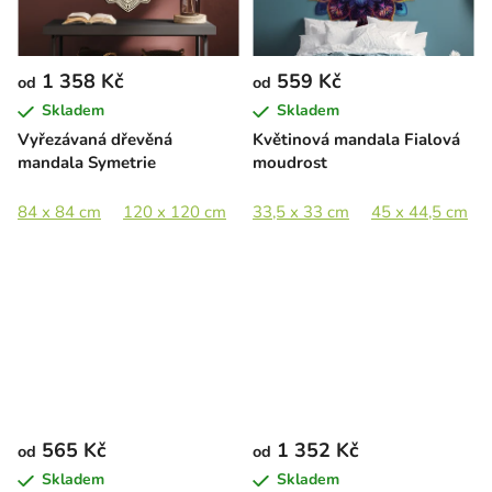
1 358 Kč
559 Kč
od
od
Skladem
Skladem
Vyřezávaná dřevěná
Květinová mandala Fialová
mandala Symetrie
moudrost
84 x 84 cm
120 x 120 cm
175 x 175 cm
33,5 x 33 cm
45 x 44,5 cm
565 Kč
1 352 Kč
od
od
Skladem
Skladem