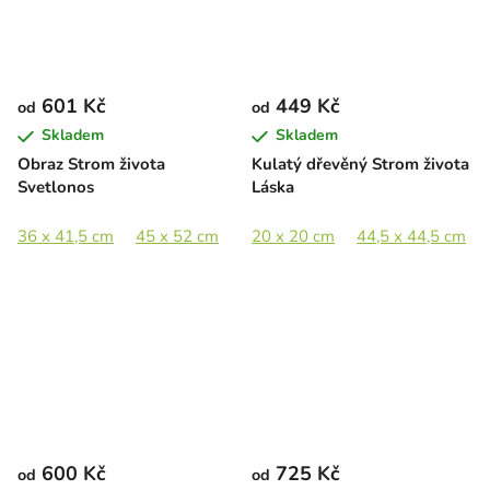
601 Kč
449 Kč
od
od
Skladem
Skladem
Obraz Strom života
Kulatý dřevěný Strom života
Svetlonos
Láska
36 x 41,5 cm
45 x 52 cm
65 x 75 cm
20 x 20 cm
80 x 92 cm
44,5 x 44,5 cm
600 Kč
725 Kč
od
od