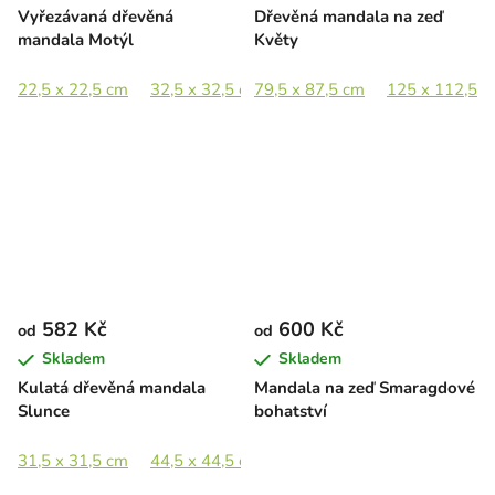
Vyřezávaná dřevěná
Dřevěná mandala na zeď
mandala Motýl
Květy
22,5 x 22,5 cm
32,5 x 32,5 cm
79,5 x 87,5 cm
44,5 x 44,5 cm
125 x 112,5 
65 x 65 c
582 Kč
600 Kč
od
od
Skladem
Skladem
Kulatá dřevěná mandala
Mandala na zeď Smaragdové
Slunce
bohatství
31,5 x 31,5 cm
44,5 x 44,5 cm
65 x 65 cm
89 x 89 cm