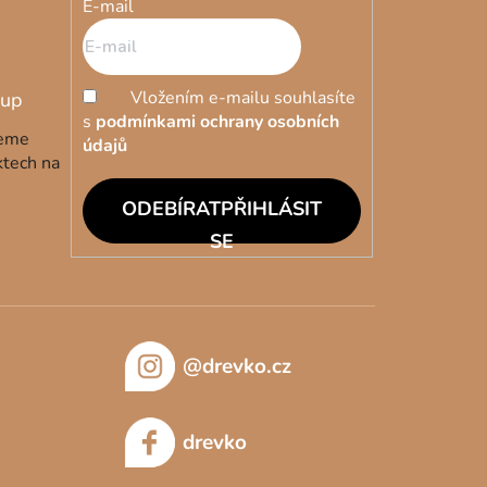
E-mail
Vložením e-mailu souhlasíte
s
podmínkami ochrany osobních
deme
údajů
ktech na
PŘIHLÁSIT
SE
@drevko.cz
drevko