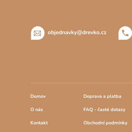
p
a
t
í
objednavky
@
drevko.cz
Domov
Doprava a platba
O nás
FAQ - časté dotazy
Kontakt
Obchodní podmínky