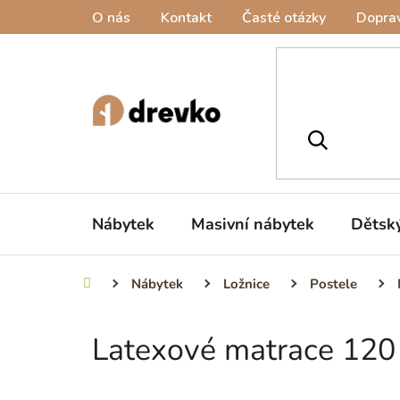
Přejít
O nás
Kontakt
Časté otázky
Doprav
na
obsah
Nábytek
Masivní nábytek
Dětsk
Nábytek
Ložnice
Postele
Domů
Latexové matrace 120
P