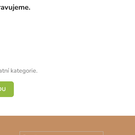
ravujeme.
tní kategorie.
DU