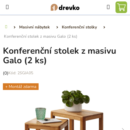
Přejít
Hledat
na
NÁ
obsah
KO
Masivní nábytek
Konferenční stolky
Domů
Konferenční stolek z masivu Galo (2 ks)
Konferenční stolek z masivu
Galo (2 ks)
Průměrné
(0)
2SGIA05
hodnocení
produktu
+ Montáž zdarma
je
0,0
z
5
hvězdiček.