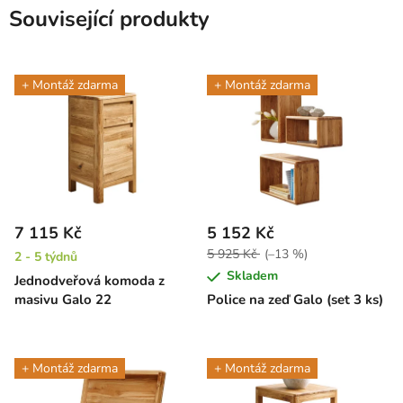
Související produkty
+ Montáž zdarma
+ Montáž zdarma
7 115 Kč
5 152 Kč
5 925 Kč
(–13 %)
2 - 5 týdnů
Skladem
Jednodveřová komoda z
masivu Galo 22
Police na zeď Galo (set 3 ks)
+ Montáž zdarma
+ Montáž zdarma