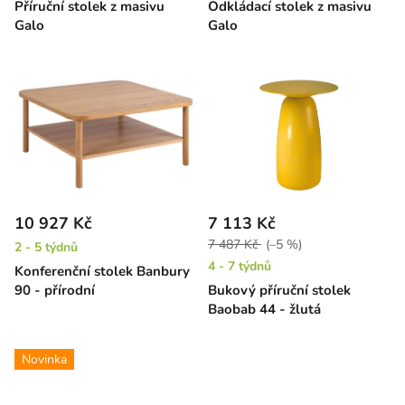
Příruční stolek z masivu
Odkládací stolek z masivu
Galo
Galo
10 927 Kč
7 113 Kč
7 487 Kč
(–5 %)
2 - 5 týdnů
4 - 7 týdnů
Konferenční stolek Banbury
90 - přírodní
Bukový příruční stolek
Baobab 44 - žlutá
Novinka