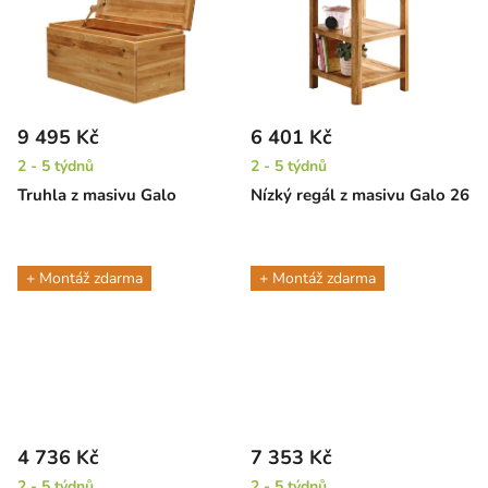
9 495 Kč
6 401 Kč
2 - 5 týdnů
2 - 5 týdnů
Truhla z masivu Galo
Nízký regál z masivu Galo 26
+ Montáž zdarma
+ Montáž zdarma
4 736 Kč
7 353 Kč
2 - 5 týdnů
2 - 5 týdnů