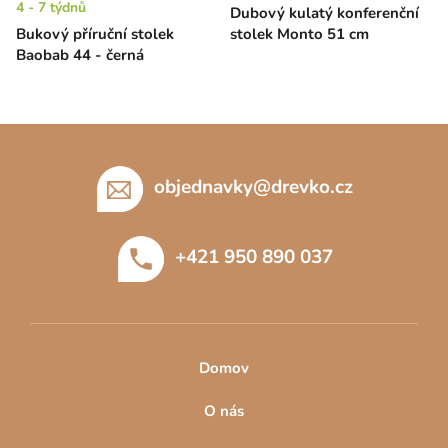
4 - 7 týdnů
Dubový kulatý konferenční
Bukový příruční stolek
stolek Monto 51 cm
Baobab 44 - černá
Z
á
p
objednavky
@
drevko.cz
a
t
+421 950 890 037
í
Domov
O nás