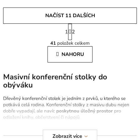
NAČÍST 11 DALŠÍCH
S
1
t
2
O
r
41
položek celkem
á
v
n
l
NAHORU
k
á
o
d
v
a
á
Masivní konferenční stolky do
c
n
obýváku
í
í
p
Dřevěný konferenční stolek je jedním z prvků, u kterého se
r
potkává celá rodina. Konferenční stolky z masivu dubu nejen
v
dobře vypadají, ale navíc
poskytnou úložný prostor
pro
k
odložení knihy, občerstvení či nápojů.
y
v
Vyberte si kulaté konferenční stolky, moderní bílé a hnědé
ý
Zobrazit více
konferenční stolky a mnoho dalších. Kromě toho k těmto