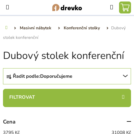
Přejít
Hledat
na
NÁ
obsah
KO
Masivní nábytek
Konferenční stolky
Dubový
Domů
stolek konferenční
Dubový stolek konferenční
Ř
Řadit podle:
Doporučujeme
a
z
e
n
í
p
Cena
r
o
3795
Kč
31008
Kč