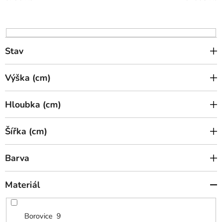
d
u
k
t
Stav
ů
Výška (cm)
Hloubka (cm)
Šířka (cm)
Barva
Materiál
Borovice
9