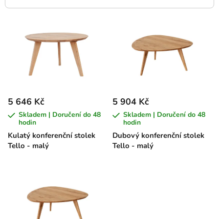
V
ý
p
i
s
p
r
5 646 Kč
5 904 Kč
o
Skladem | Doručení do 48
Skladem | Doručení do 48
d
hodin
hodin
u
Kulatý konferenční stolek
Dubový konferenční stolek
k
Tello - malý
Tello - malý
t
ů