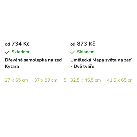
734 Kč
873 Kč
od
od
Skladem
Skladem
Dřevěná samolepka na zeď
Umělecká Mapa světa na zeď
Kytara
- Dvě tváře
27 x 65 cm
37 x 89 cm
55,5 x 133 cm
32,5 x 45,5 cm
41,5 x 65 cm