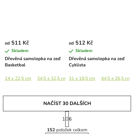
511 Kč
512 Kč
od
od
Skladem
Skladem
Dřevěná samolepka na zeď
Dřevěná samolepka na zeď
Basketbal
Cyklista
24 x 22,5 cm
34,5 x 32,5 cm
31 x 18,5 cm
47 x 44,5 cm
44,5 x 26,5 cm
68,5 x 65 cm
NAČÍST 30 DALŠÍCH
S
1
t
6
O
r
152
položek celkem
á
v