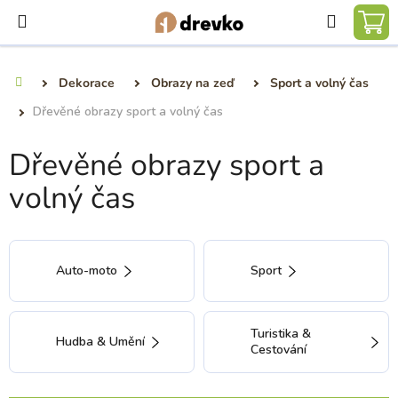
Přejít
Hledat
na
NÁ
obsah
KO
Dekorace
Obrazy na zeď
Sport a volný čas
Domů
Dřevěné obrazy sport a volný čas
Dřevěné obrazy sport a
volný čas
Auto-moto
Sport
Turistika &
Hudba & Umění
Cestování