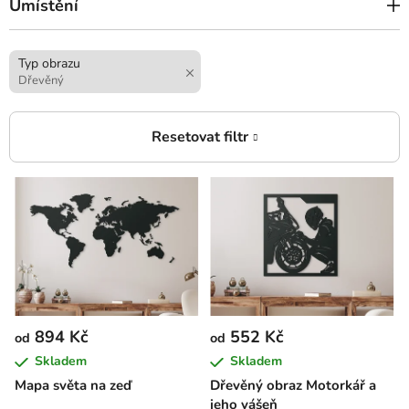
Umístění
Typ obrazu
Dřevěný
V
ý
p
i
s
p
r
894 Kč
552 Kč
od
od
o
Skladem
Skladem
d
Mapa světa na zeď
Dřevěný obraz Motorkář a
u
jeho vášeň