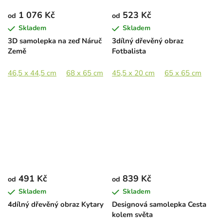
1 076 Kč
523 Kč
od
od
Skladem
Skladem
3D samolepka na zeď Náruč
3dílný dřevěný obraz
Země
Fotbalista
46,5 x 44,5 cm
68 x 65 cm
45,5 x 20 cm
89 x 85 cm
65 x 65 cm
8
491 Kč
839 Kč
od
od
Skladem
Skladem
4dílný dřevěný obraz Kytary
Designová samolepka Cesta
kolem světa