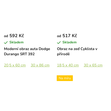
592 Kč
517 Kč
od
od
Skladem
Skladem
Moderní obraz auta Dodge
Obraz na zeď Cyklista v
Durango SRT 392
přírodě
20,5 x 60 cm
30 x 86 cm
35,5 x 103 cm
18,5 x 40 cm
46 x 133 cm
30 x 65 cm
4
Na míru