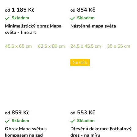
1 185 Kč
854 Kč
od
od
Skladem
Skladem
Minimalistický obraz Mapa
Nástěnná mapa světa
světa - line art
45,5 x 65 cm
62,5 x 89 cm
24,5 x 45,5 cm
89 x 127 cm
35 x 65 cm
Na míru
859 Kč
553 Kč
od
od
Skladem
Skladem
Obraz Mapa světa s
Dřevěná dekorace Fotbalový
kompasem na zeď
dres - na míru