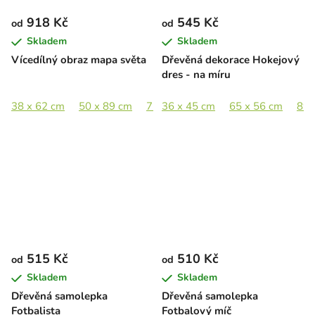
918 Kč
545 Kč
od
od
Skladem
Skladem
Vícedílný obraz mapa světa
Dřevěná dekorace Hokejový
dres - na míru
38 x 62 cm
50 x 89 cm
75 x 133 cm
36 x 45 cm
89 x 158 cm
65 x 56 cm
89 
515 Kč
510 Kč
od
od
Skladem
Skladem
Dřevěná samolepka
Dřevěná samolepka
Fotbalista
Fotbalový míč