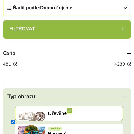
Ř
Řadit podle:
Doporučujeme
a
z
e
n
í
p
Cena
r
o
481
Kč
4239
Kč
d
u
k
t
Typ obrazu
ů