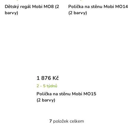
Dětský regál Mobi MO8 (2
Polička na stěnu Mobi MO14
barvy)
(2 barvy)
1 876 Kč
2 - 5 týdnů
Polička na stěnu Mobi MO15
(2 barvy)
7
položek celkem
O
v