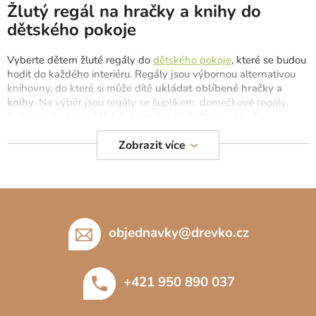
l
Žlutý regál na hračky a knihy do
á
dětského pokoje
d
a
Vyberte dětem žluté regály do
dětského pokoje
, které se budou
c
hodit do každého interiéru. Regály jsou výbornou alternativou
í
knihovny, do které si může dítě
ukládat oblíbené hračky a
p
knihy
. Na výběr jsou regály se šuplíkem, domečkové regály,
r
žluté regály na nožičkách a mnoho dalších. Jsou snadno
kombinovatelné s dětskými skříněmi a postýlkami. Podívejte se
v
i na bílé regály do dětského pokoje.
Zobrazit více
k
y
v
Z
ý
p
á
i
p
objednavky
@
drevko.cz
s
a
u
t
+421 950 890 037
í