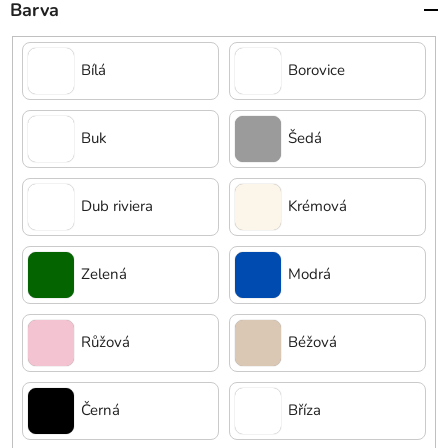
Barva
Bílá
Borovice
Buk
Šedá
Dub riviera
Krémová
Zelená
Modrá
Růžová
Béžová
Černá
Bříza