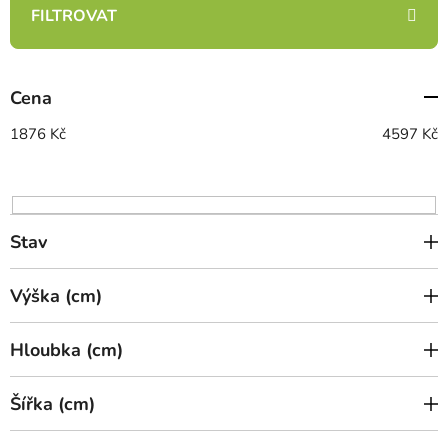
e
n
í
p
Cena
r
o
1876
Kč
4597
Kč
d
u
k
t
Stav
ů
Výška (cm)
Hloubka (cm)
Šířka (cm)