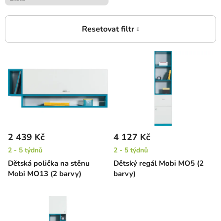
V
ý
p
i
s
p
r
2 439 Kč
4 127 Kč
o
2 - 5 týdnů
2 - 5 týdnů
d
Dětská polička na stěnu
Dětský regál Mobi MO5 (2
u
Mobi MO13 (2 barvy)
barvy)
k
t
ů