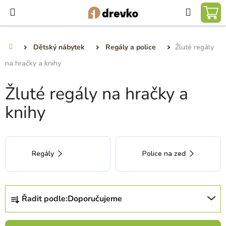
Přejít
Hledat
na
NÁ
obsah
KO
Dětský nábytek
Regály a police
Žluté regály
Domů
na hračky a knihy
Žluté regály na hračky a
knihy
Regály
Police na zeď
Ř
Řadit podle:
Doporučujeme
a
z