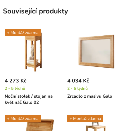
Související produkty
+ Montáž zdarma
4 273 Kč
4 034 Kč
2 - 5 týdnů
2 - 5 týdnů
Noční stolek / stojan na
Zrcadlo z masivu Galo
květináč Galo 02
+ Montáž zdarma
+ Montáž zdarma