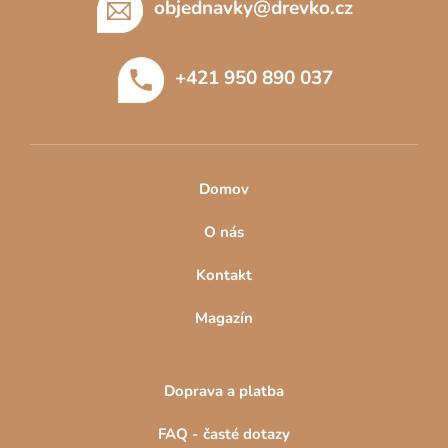
p
objednavky
@
drevko.cz
a
t
+421 950 890 037
í
Domov
O nás
Kontakt
Magazín
Doprava a platba
FAQ - časté dotazy