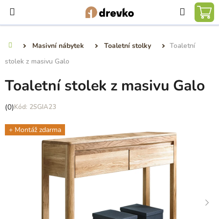
Přejít
Hledat
na
NÁ
obsah
KO
Masivní nábytek
Toaletní stolky
Toaletní
Domů
stolek z masivu Galo
Toaletní stolek z masivu Galo
Průměrné
(0)
2SGIA23
hodnocení
produktu
+ Montáž zdarma
je
0,0
z
5
hvězdiček.