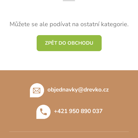
Můžete se ale podívat na ostatní kategorie.
ZPĚT DO OBCHODU
Z
á
p
objednavky
@
drevko.cz
a
t
+421 950 890 037
í