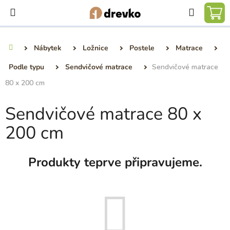
Přejít
Hledat
na
NÁ
obsah
KO
Nábytek
Ložnice
Postele
Matrace
Domů
Podle typu
Sendvičové matrace
Sendvičové matrace
80 x 200 cm
Sendvičové matrace 80 x
200 cm
Produkty teprve připravujeme.