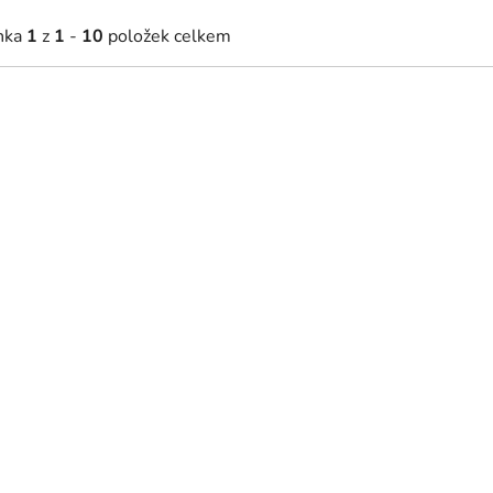
nka
1
z
1
-
10
položek celkem
Novinka
Novinka
67 Kč
3 928 Kč
8 - 22 dní
8 - 22 dní
ňka pod umyvadlo Santi UM60
Skříňka pod umyvadlo San
 béžová
S2 - bílá
Novinka
Novinka