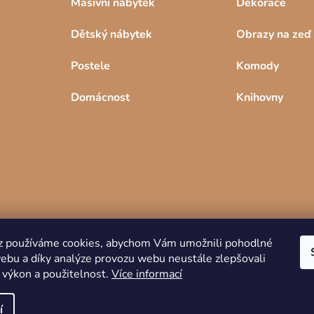
Masívní nábytek
Dekorace
Dětský nábytek
Obrazy na zeď
Postele
Komody
Domácnost
Knihovny
z používáme cookies, abychom Vám umožnili pohodlné
webu a díky analýze provozu webu neustále zlepšovali
Copyright 2026
DREVKO
. Všechna práva
 výkon a použitelnost.
Více informací
vyhrazena.
í