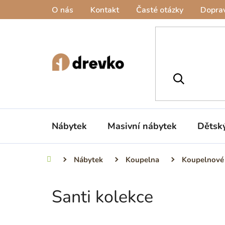
Přejít
O nás
Kontakt
Časté otázky
Doprav
na
obsah
Nábytek
Masivní nábytek
Dětsk
Nábytek
Koupelna
Koupelnové
Domů
Santi kolekce
P