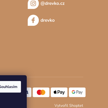
@drevko.cz
drevko
Souhlasím
Vytvořil Shoptet