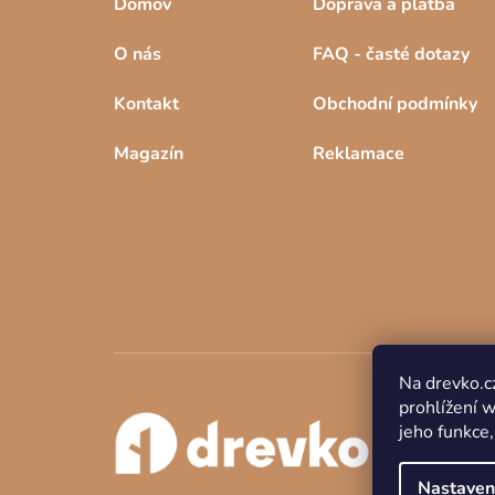
Domov
Doprava a platba
O nás
FAQ - časté dotazy
Kontakt
Obchodní podmínky
Magazín
Reklamace
Na drevko.c
prohlížení 
jeho funkce,
Nastaven