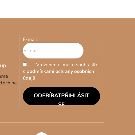
E-mail
Vložením e-mailu souhlasíte
s
podmínkami ochrany osobních
deme
údajů
ktech na
PŘIHLÁSIT
SE