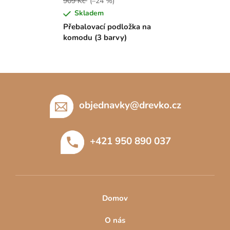
909 Kč
(–24 %)
Skladem
Přebalovací podložka na
komodu (3 barvy)
Z
á
p
objednavky
@
drevko.cz
a
t
+421 950 890 037
í
Domov
O nás