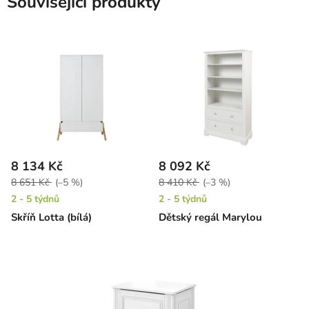
Související produkty
8 134 Kč
8 092 Kč
8 651 Kč
(–5 %)
8 410 Kč
(–3 %)
2 - 5 týdnů
2 - 5 týdnů
Skříň Lotta (bílá)
Dětský regál Marylou