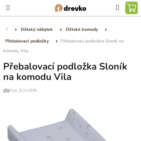
Přejít
Hledat
na
NÁ
obsah
KO
Dětský nábytek
Dětské komody
Domů
Přebalovací podložky
Přebalovací podložka Sloník na
komodu Vila
Přebalovací podložka Sloník
na komodu Vila
Průměrné
(0)
SCA1895
hodnocení
produktu
je
0,0
z
5
hvězdiček.