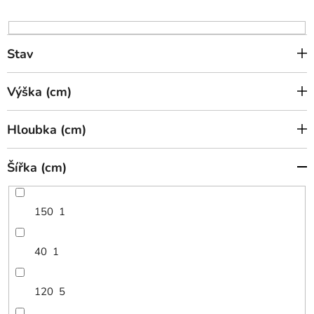
u
k
t
Stav
ů
Výška (cm)
Hloubka (cm)
Šířka (cm)
150
1
40
1
120
5