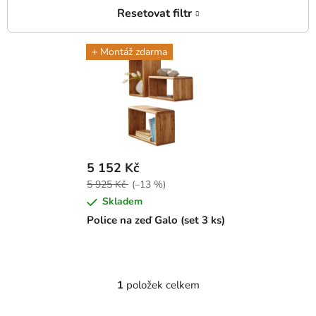
V
+ Montáž zdarma
ý
p
i
s
p
r
5 152 Kč
o
5 925 Kč
(–13 %)
d
Skladem
u
Police na zeď Galo (set 3 ks)
k
t
ů
1
položek celkem
O
v