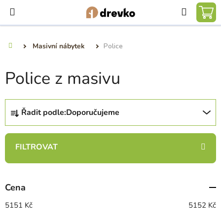
Přejít
Hledat
na
NÁ
obsah
KO
Masivní nábytek
Police
Domů
Police z masivu
Ř
Řadit podle:
Doporučujeme
a
z
e
n
í
p
Cena
r
o
5151
Kč
5152
Kč
d