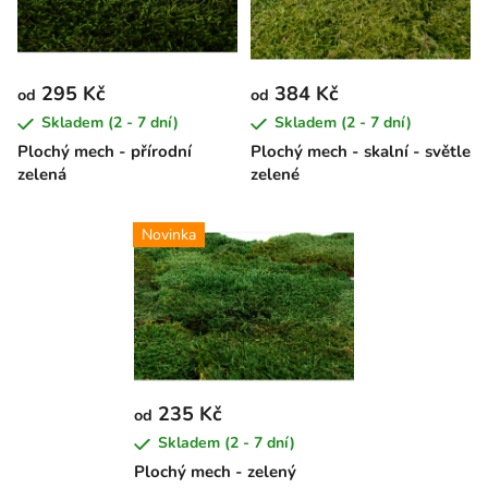
s
u
p
k
r
t
295 Kč
384 Kč
od
od
o
ů
Skladem (2 - 7 dní)
Skladem (2 - 7 dní)
d
Plochý mech - přírodní
Plochý mech - skalní - světle
u
zelená
zelené
k
t
Novinka
ů
235 Kč
od
Skladem (2 - 7 dní)
Plochý mech - zelený