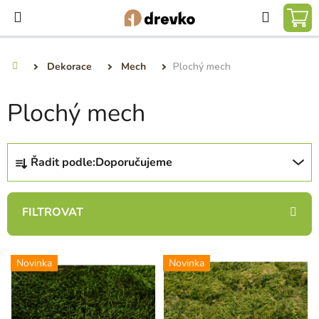
Přejít
Hledat
na
NÁ
obsah
KO
Dekorace
Mech
Plochý mech
Domů
Plochý mech
Ř
Řadit podle:
Doporučujeme
a
z
e
n
í
V
p
Novinka
Novinka
ý
r
p
o
i
d