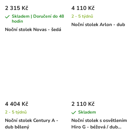
2 315 Kč
4 110 Kč
Skladem | Doručení do 48
2 - 5 týdnů
hodin
Noční stolek Arlon - dub
Noční stolek Novas - šedá
4 404 Kč
2 110 Kč
2 - 5 týdnů
Skladem
Noční stolek Century A -
Noční stolek s osvětlením
dub bělený
Hiro G - béžová / dub
krémový