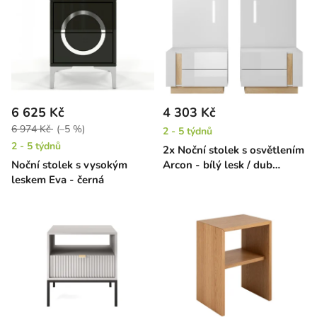
6 625 Kč
4 303 Kč
6 974 Kč
(–5 %)
2 - 5 týdnů
2 - 5 týdnů
2x Noční stolek s osvětlením
Noční stolek s vysokým
Arcon - bílý lesk / dub
leskem Eva - černá
grandson