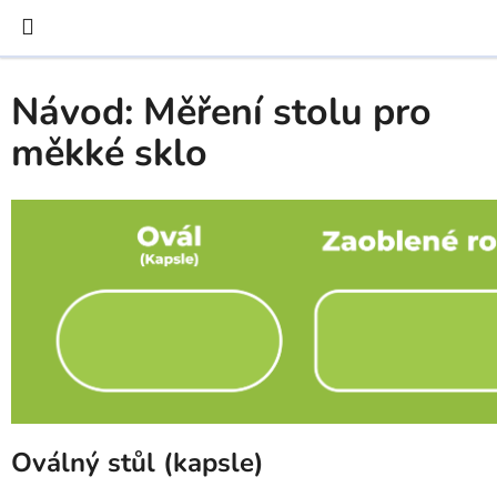
Přejít
na
obsah
Návod: Měření stolu pro
měkké sklo
Oválný stůl (kapsle)