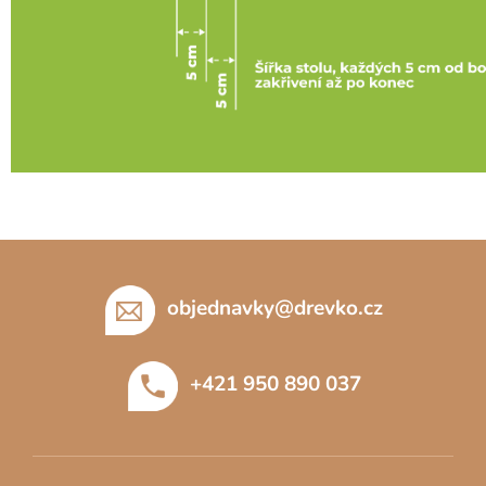
Z
á
p
objednavky
@
drevko.cz
a
t
+421 950 890 037
í