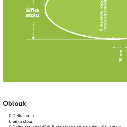
Oblouk
Délka stolu
Šířka stolu
Délka stolu každých 5 cm přesně od poloviny výšky stolu