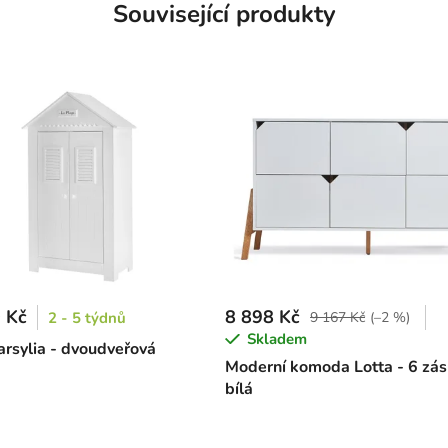
Související produkty
 Kč
8 898 Kč
2 - 5 týdnů
9 167 Kč
(–2 %)
Skladem
arsylia - dvoudveřová
Moderní komoda Lotta - 6 zás
bílá