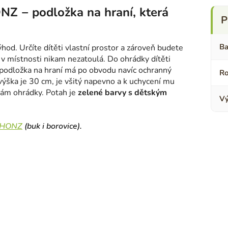
Z − podložka na hraní, která
Ba
ýhod. Určíte dítěti vlastní prostor a zároveň budete
 v místnosti nikam nezatoulá. Do ohrádky dítěti
o podložka na hraní má po obvodu navíc ochranný
R
 výška je 30 cm, je všitý napevno a k uchycení mu
 rám ohrádky. Potah je
zelené barvy s dětským
Vý
k HONZ
(buk i borovice).