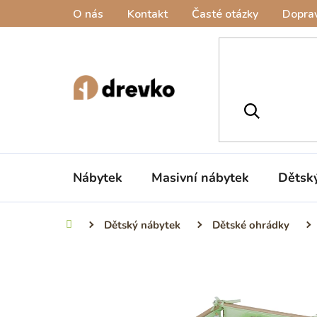
Přejít
O nás
Kontakt
Časté otázky
Doprav
na
obsah
Nábytek
Masivní nábytek
Dětsk
Dětský nábytek
Dětské ohrádky
Domů