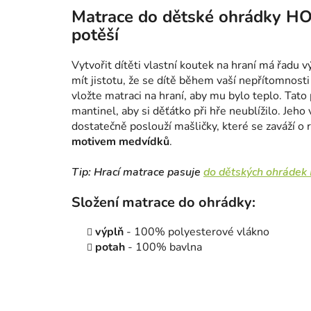
Matrace do dětské ohrádky HON
potěší
Vytvořit dítěti vlastní koutek na hraní má řadu v
mít jistotu, že se dítě během vaší nepřítomnosti
vložte matraci na hraní, aby mu bylo teplo. Tat
mantinel, aby si děťátko při hře neublížilo. Jeho
dostatečně poslouží mašličky, které se zaváží o
motivem medvídků
.
Tip:
Hrací matrace pasuje
do dětských ohráde
Složení matrace do ohrádky:
výplň
- 100% polyesterové vlákno
potah
- 100% bavlna