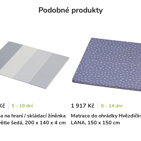
Podobné produkty
Kč
1 917 Kč
5 - 10 dní
6 - 14 dní
a na hraní / skládací žíněnka
Matrace do ohrádky Hvězdičk
světle šedá, 200 x 140 x 4 cm
LANA, 150 x 150 cm