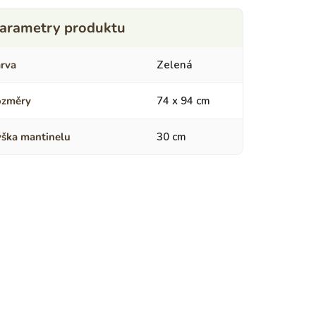
rva
Zelená
ozměry
74 x 94 cm
ška mantinelu
30 cm