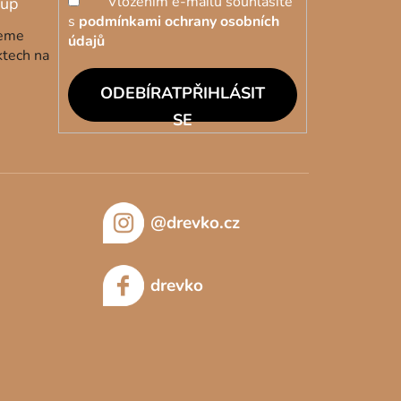
Vložením e-mailu souhlasíte
s
podmínkami ochrany osobních
deme
údajů
ktech na
PŘIHLÁSIT
SE
@drevko.cz
drevko