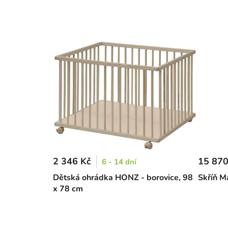
2 346 Kč
15 870
6 - 14 dní
Dětská ohrádka HONZ - borovice, 98
Skříň M
x 78 cm