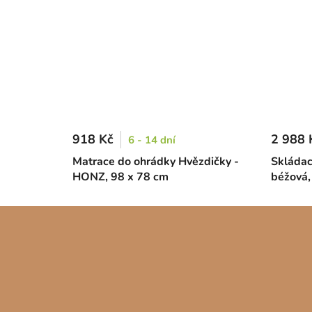
918 Kč
2 988 
6 - 14 dní
Matrace do ohrádky Hvězdičky -
Skládac
HONZ, 98 x 78 cm
béžová,
Z
á
p
a
t