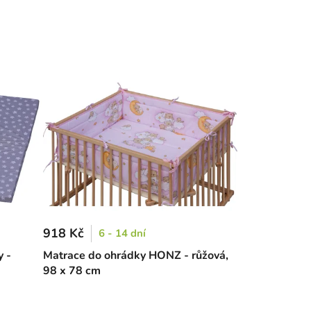
918 Kč
6 - 14 dní
y -
Matrace do ohrádky HONZ - růžová,
98 x 78 cm