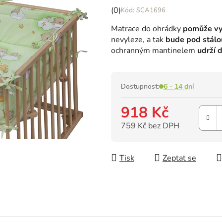
Průměrné
(0)
SCA1696
hodnocení
Matrace do ohrádky
pomůže vyt
produktu
nevyleze, a tak
bude pod stálo
je
ochranným mantinelem
udrží d
0,0
z
5
hvězdiček.
Dostupnost:
6 - 14 dní
918 Kč
759 Kč bez DPH
Měrná cena:
Tisk
Zeptat se