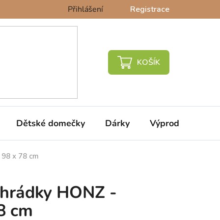
Přihlášení
Registrace
NÁKUPNÍ
KOŠÍK
Dětské domečky
Dárky
Výprodej %
 98 x 78 cm
ohrádky HONZ -
78 cm