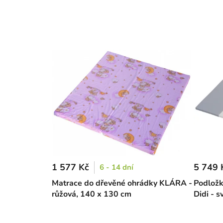
1 577 Kč
5 749 
6 - 14 dní
Matrace do dřevěné ohrádky KLÁRA -
Podložk
růžová, 140 x 130 cm
Didi - 