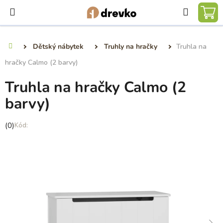
Přejít
Hledat
na
NÁ
obsah
KO
Dětský nábytek
Truhly na hračky
Truhla na
Domů
hračky Calmo (2 barvy)
Truhla na hračky Calmo (2
barvy)
Průměrné
(0)
hodnocení
produktu
je
0,0
z
5
hvězdiček.