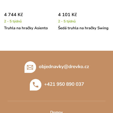
4 744 Kč
4 101 Kč
2 - 5 týdnů
2 - 5 týdnů
Truhla na hračky Asiento
Šedá truhla na hračky Swing
Z
á
p
objednavky
@
drevko.cz
a
t
+421 950 890 037
í
Domov