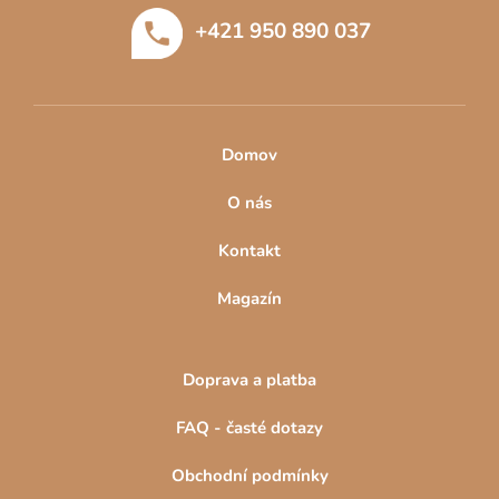
t
+421 950 890 037
í
Domov
O nás
Kontakt
Magazín
Doprava a platba
FAQ - časté dotazy
Obchodní podmínky