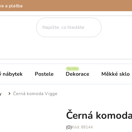
a a platba
ý nábytek
Postele
Dekorace
Měkké sklo
y
Černá komoda Vigge
Černá komoda
Průměrné
(0)
88144