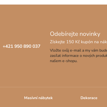
+421 950 890 037
Vložte svůj e-mail a my vám bu
zasílat informace o nových produ
našem e-shopu.
Masívní nábytek
Dekorace