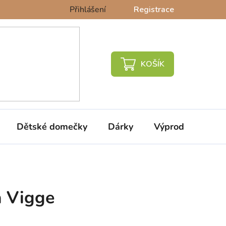
Přihlášení
Registrace
NÁKUPNÍ
KOŠÍK
Dětské domečky
Dárky
Výprodej %
 Vigge