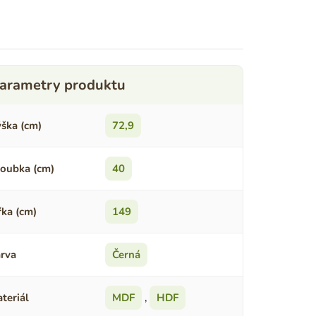
ška (cm)
72,9
oubka (cm)
40
řka (cm)
149
rva
Černá
teriál
MDF
,
HDF