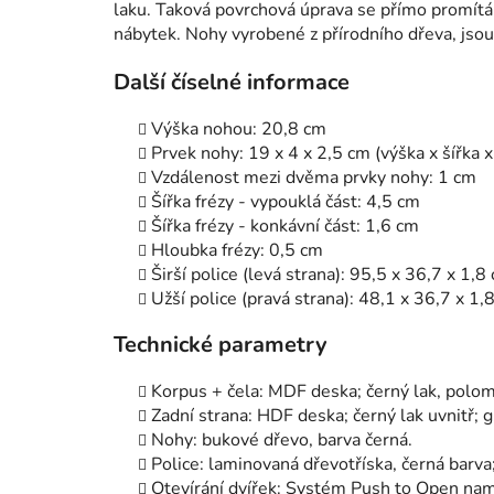
laku. Taková povrchová úprava se přímo promítá 
nábytek. Nohy vyrobené z přírodního dřeva, jso
Další číselné informace
Výška nohou: 20,8 cm
Prvek nohy: 19 x 4 x 2,5 cm (výška x šířka 
Vzdálenost mezi dvěma prvky nohy: 1 cm
Šířka frézy - vypouklá část: 4,5 cm
Šířka frézy - konkávní část: 1,6 cm
Hloubka frézy: 0,5 cm
Širší police (levá strana): 95,5 x 36,7 x 1,8
Užší police (pravá strana): 48,1 x 36,7 x 1,
Technické parametry
Korpus + čela: MDF deska; černý lak, polo
Zadní strana: HDF deska; černý lak uvnitř; 
Nohy: bukové dřevo, barva černá.
Police: laminovaná dřevotříska, černá barva
Otevírání dvířek: Systém Push to Open nam