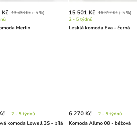
 Kč
15 501 Kč
13 438 Kč
(–5 %)
16 317 Kč
(–5 %)
dnů
2 - 5 týdnů
omoda Merlin
Lesklá komoda Eva - černá
Kč
6 270 Kč
2 - 5 týdnů
2 - 5 týdnů
vá komoda Lowell 3S - bílá
Komoda Allmo 08 - béžová