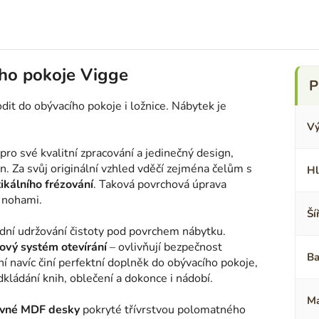
ho pokoje Vigge
it do obývacího pokoje i ložnice. Nábytek je
Vý
pro své kvalitní zpracování a jedinečný design,
n. Za svůj originální vzhled vděčí zejména čelům s
Hl
tikálního frézování
. Taková povrchová úprava
 nohami.
Ší
dní udržování čistoty pod povrchem nábytku.
ový systém otevírání
– ovlivňují bezpečnost
Ba
í navíc činí perfektní doplněk do obývacího pokoje,
odkládání knih, oblečení a dokonce i nádobí.
Ma
evné MDF desky
pokryté třívrstvou polomatného