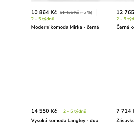
10 864 Kč
12 765
11 436 Kč
(–5 %)
2 - 5 týdnů
2 - 5 tý
Moderní komoda Mirka - černá
Černá k
14 550 Kč
7 714 
2 - 5 týdnů
Vysoká komoda Langley - dub
Zásuvko