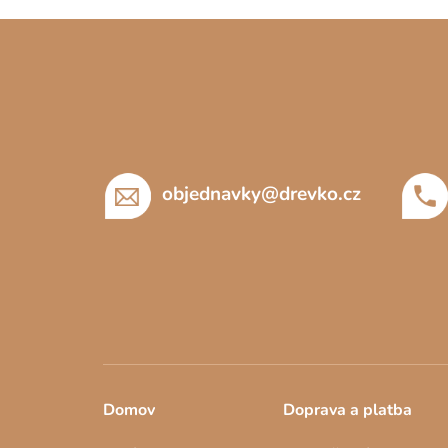
Z
á
p
a
t
í
objednavky
@
drevko.cz
Domov
Doprava a platba