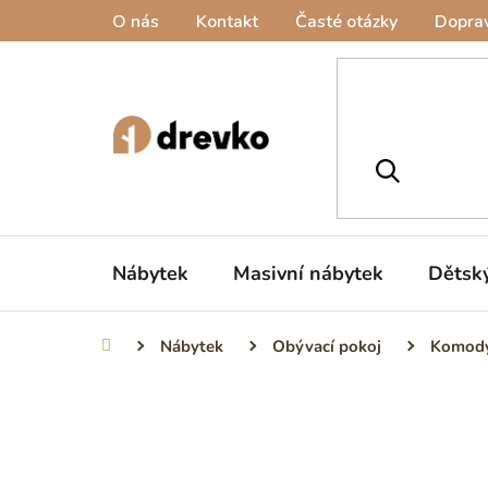
Přejít
O nás
Kontakt
Časté otázky
Doprav
na
obsah
Nábytek
Masivní nábytek
Dětsk
Nábytek
Obývací pokoj
Komod
Domů