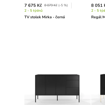
7 675 Kč
8 051 
8 079 Kč
(–5 %)
2 - 5 týdnů
2 - 5 tý
TV stolek Mirka - černá
Regál M