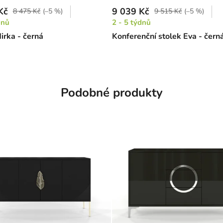
Kč
9 039 Kč
8 475 Kč
(–5 %)
9 515 Kč
(–5 %)
dnů
2 - 5 týdnů
irka - černá
Konferenční stolek Eva - čern
Podobné produkty