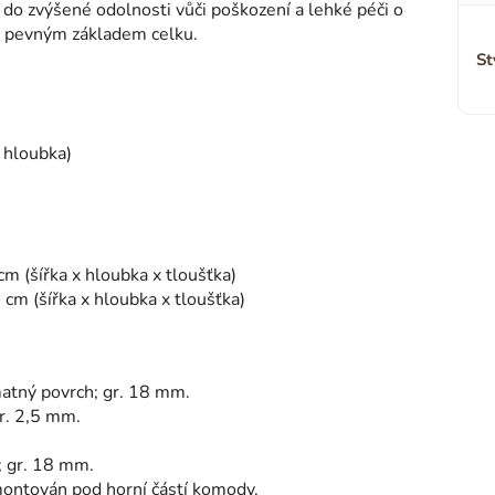
do zvýšené odolnosti vůči poškození a lehké péči o
u pevným základem celku.
St
x hloubka)
 cm (šířka x hloubka x tloušťka)
8 cm (šířka x hloubka x tloušťka)
matný povrch; gr. 18 mm.
gr. 2,5 mm.
; gr. 18 mm.
ontován pod horní částí komody.