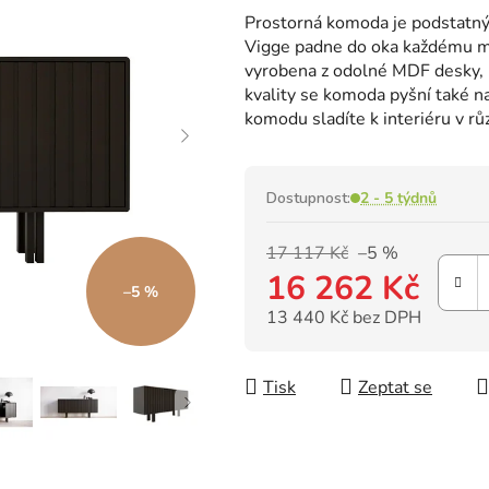
hodnocení
Prostorná komoda je podstatn
produktu
Vigge padne do oka každému m
je
vyrobena z odolné MDF desky, k
0,0
kvality se komoda pyšní také 
z
komodu sladíte k interiéru v rů
5
hvězdiček.
Dostupnost:
2 - 5 týdnů
17 117 Kč
–5 %
16 262 Kč
–5 %
13 440 Kč bez DPH
Měrná cena:
Tisk
Zeptat se