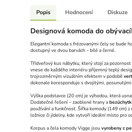
Popis
Hodnocení
Diskuze
Designová komoda do obývací
Elegantní komoda s frézovanými čely se bude hod
dostupný ve dvou barvách – bílé a černé.
Třídveřový kus nábytku, který stojí za pozornost 
vnese do každého interiéru příjemný teplý desig
trojrozměrným vizuálním efektem v podobě
ver
dokonale koresponduje s dvojitými, posunutými
Výška podstavce (20 cm) je výhodou, která usna
Dodatečné řešení – zaoblené hrany a
bezúchytk
používání a funkčnost. Šířka komody (149 cm) z n
ložnice či jídelny, kde vytvoří ideální místo pro 
Korpus a čela komody Vigge jsou
vyrobeny z p