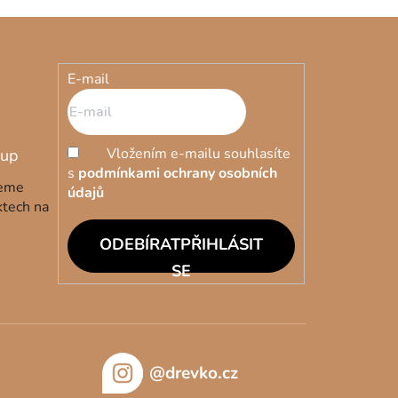
E-mail
Vložením e-mailu souhlasíte
s
podmínkami ochrany osobních
deme
údajů
ktech na
PŘIHLÁSIT
SE
@drevko.cz