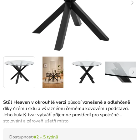
Stůl Heaven v okrouhlé verzi
působí
vznešeně a odlehčeně
díky čirému sklu a výraznému černému kovovému podstavci.
Jeho kulatý tvar vytváří příjemné prostředí pro společné
stolování a zároveň ušetří místo.
Dostupnost:
2 - 5 týdnů