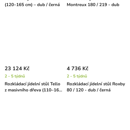
(120–165 cm) – dub / černá
Montreux 180 / 219 - dub
23 124 Kč
4 736 Kč
2 - 5 týdnů
2 - 5 týdnů
Rozkládací jídelní stůl Tello
Rozkládací jídelní stůl Roxby
z masivního dřeva (110–160
80 / 120 - dub / černá
cm) – hnědý