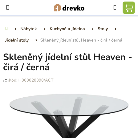
Přejít
Hledat
na
NÁ
obsah
KO
Nábytek
Kuchyně a jídelna
Stoly
Domů
Jídelní stoly
Skleněný jídelní stůl Heaven - čirá / černá
Skleněný jídelní stůl Heaven -
čirá / černá
Průměrné
(0)
H000020390/ACT
hodnocení
produktu
je
0,0
z
5
hvězdiček.