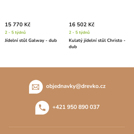
15 770 Kč
16 502 Kč
2 - 5 týdnů
2 - 5 týdnů
Jídelní stůl Galway - dub
Kulatý jídelní stůl Christo -
dub
Z
á
p
objednavky
@
drevko.cz
a
t
+421 950 890 037
í