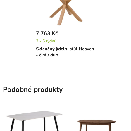
7 763 Kč
2 - 5 týdnů
Skleněný jídelní stůl Heaven
- čirá / dub
Podobné produkty