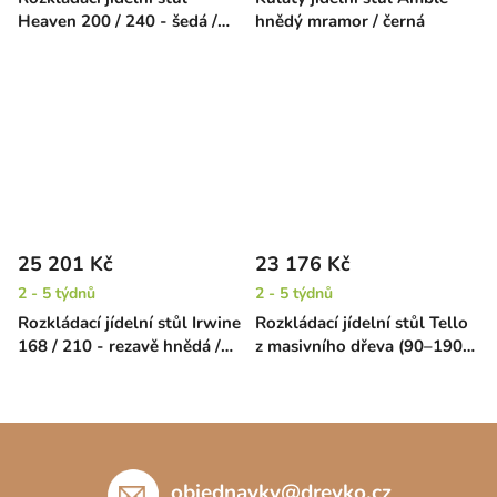
Heaven 200 / 240 - šedá /
hnědý mramor / černá
černá
25 201 Kč
23 176 Kč
2 - 5 týdnů
2 - 5 týdnů
Rozkládací jídelní stůl Irwine
Rozkládací jídelní stůl Tello
168 / 210 - rezavě hnědá /
z masivního dřeva (90–190
černá
cm) – hnědý
Z
á
p
objednavky
@
drevko.cz