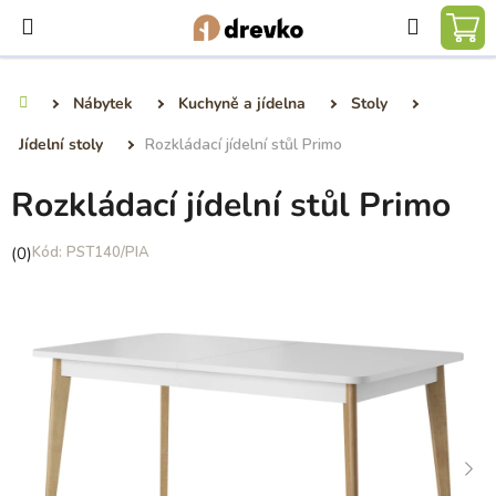
Přejít
Hledat
na
NÁ
obsah
KO
Nábytek
Kuchyně a jídelna
Stoly
Domů
Jídelní stoly
Rozkládací jídelní stůl Primo
Rozkládací jídelní stůl Primo
Průměrné
(0)
PST140/PIA
hodnocení
produktu
je
0,0
z
5
hvězdiček.