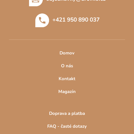
a
t
+421 950 890 037
í
Domov
O nás
Kontakt
Magazín
Doprava a platba
FAQ - časté dotazy