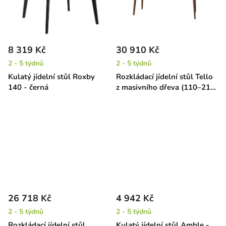
8 319 Kč
30 910 Kč
2 - 5 týdnů
2 - 5 týdnů
Kulatý jídelní stůl Roxby
Rozkládací jídelní stůl Tello
140 - černá
z masivního dřeva (110–210
cm) – hnědý
26 718 Kč
4 942 Kč
2 - 5 týdnů
2 - 5 týdnů
Rozkládací jídelní stůl
Kulatý jídelní stůl Amble -