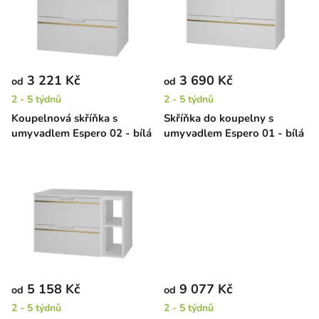
i
d
s
u
p
k
r
t
3 221 Kč
3 690 Kč
od
od
o
ů
2 - 5 týdnů
2 - 5 týdnů
d
Koupelnová skříňka s
Skříňka do koupelny s
u
umyvadlem Espero 02 - bílá
umyvadlem Espero 01 - bílá
k
t
ů
5 158 Kč
9 077 Kč
od
od
2 - 5 týdnů
2 - 5 týdnů