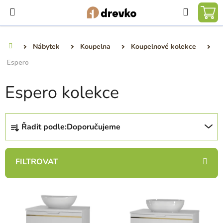
Přejít
Hledat
na
NÁ
obsah
KO
Nábytek
Koupelna
Koupelnové kolekce
Domů
Espero
Espero kolekce
Ř
Řadit podle:
Doporučujeme
a
z
e
n
í
V
p
ý
r
p
o