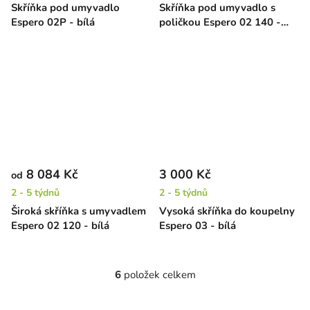
Skříňka pod umyvadlo
Skříňka pod umyvadlo s
Espero 02P - bílá
poličkou Espero 02 140 -
bílá
8 084 Kč
3 000 Kč
od
2 - 5 týdnů
2 - 5 týdnů
Široká skříňka s umyvadlem
Vysoká skříňka do koupelny
Espero 02 120 - bílá
Espero 03 - bílá
6
položek celkem
O
v