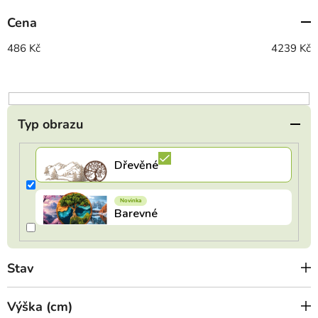
p
Cena
r
o
486
Kč
4239
Kč
d
u
k
t
Typ obrazu
ů
Stav
Výška (cm)