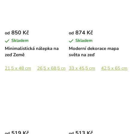
850 Kč
874 Kč
od
od
Skladem
Skladem
Minimalistická nálepka na
Moderní dekorace mapa
zeď Země
světa na zeď
21,5 x 48 cm
26,5 x 68,5 cm
33 x 45,5 cm
36,5 x 93 cm
42,5 x 65 cm
54,5 x 138,5 
519 Kč
513 Kč
od
od