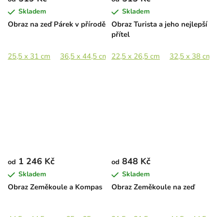
Skladem
Skladem
Obraz na zeď Párek v přírodě
Obraz Turista a jeho nejlepší
přítel
25,5 x 31 cm
36,5 x 44,5 cm
22,5 x 26,5 cm
44,5 x 54 cm
32,5 x 38 cm
65 x 79 cm
1 246 Kč
848 Kč
od
od
Skladem
Skladem
Obraz Zeměkoule a Kompas
Obraz Zeměkoule na zeď