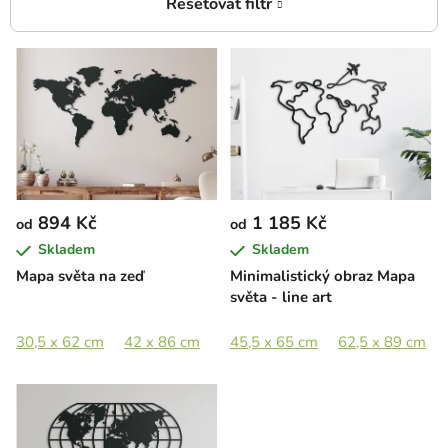
V
ý
p
i
s
p
r
894 Kč
1 185 Kč
od
od
o
Skladem
Skladem
d
Mapa světa na zeď
Minimalistický obraz Mapa
u
světa - line art
k
t
30,5 x 62 cm
42 x 86 cm
63 x 129 cm
45,5 x 65 cm
85,5 x 174 cm
62,5 x 89 cm
ů