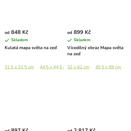
848 Kč
899 Kč
od
od
Skladem
Skladem
Kulatá mapa světa na zeď
Vícedílný obraz Mapa světa
na zeď
31,5 x 31,5 cm
44,5 x 44,5 cm
32 x 62 cm
65 x 65 cm
45,5 x 89 cm
89 x 89 cm
6
897 Kč
2 817 Kč
od
od