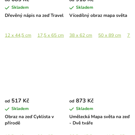
Skladem
Skladem
Dřevěný nápis na zeď Travel
Vícedílný obraz mapa světa
12 x 44,5 cm
17,5 x 65 cm
38 x 62 cm
23,5 x 89 cm
50 x 89 cm
35,5 x 133 cm
75 
517 Kč
873 Kč
od
od
Skladem
Skladem
Obraz na zeď Cyklista v
Umělecká Mapa světa na zeď
přírodě
- Dvě tváře