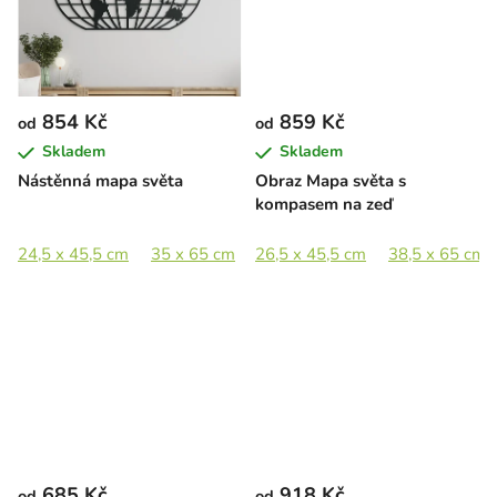
854 Kč
859 Kč
od
od
Skladem
Skladem
Nástěnná mapa světa
Obraz Mapa světa s
kompasem na zeď
24,5 x 45,5 cm
35 x 65 cm
26,5 x 45,5 cm
48 x 89 cm
72 x 133 cm
38,5 x 65 cm
685 Kč
918 Kč
od
od