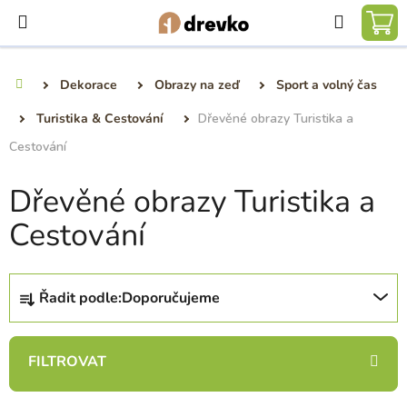
Přejít
Hledat
na
NÁ
obsah
KO
Dekorace
Obrazy na zeď
Sport a volný čas
Domů
Turistika & Cestování
Dřevěné obrazy Turistika a
Cestování
Dřevěné obrazy Turistika a
Cestování
Ř
Řadit podle:
Doporučujeme
a
z
e
n
í