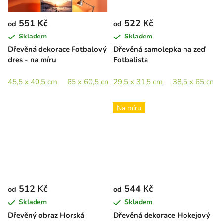
551 Kč
522 Kč
od
od
Skladem
Skladem
Dřevěná dekorace Fotbalový
Dřevěná samolepka na zeď
dres - na míru
Fotbalista
45,5 x 40,5 cm
65 x 60,5 cm
29,5 x 31,5 cm
89 x 83 cm
38,5 x 65 cm
Na míru
512 Kč
544 Kč
od
od
Skladem
Skladem
Dřevěný obraz Horská
Dřevěná dekorace Hokejový