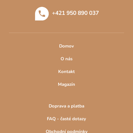
a
k
y
t
+421 950 890 037
v
í
ý
p
i
s
u
Domov
O nás
Kontakt
Magazín
Doprava a platba
FAQ - časté dotazy
Obchodní podmínky