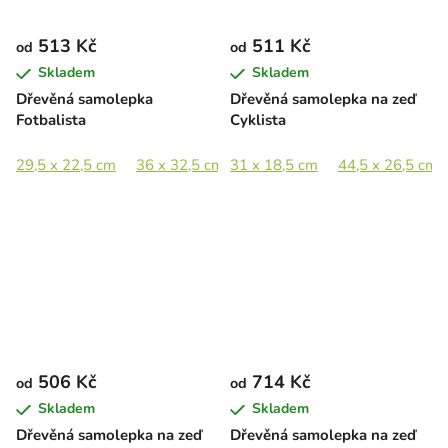
513 Kč
511 Kč
od
od
Skladem
Skladem
Dřevěná samolepka
Dřevěná samolepka na zeď
Fotbalista
Cyklista
29,5 x 22,5 cm
36 x 32,5 cm
31 x 18,5 cm
49,5 x 44,5 cm
44,5 x 26,5 cm
72 x 65 cm
506 Kč
714 Kč
od
od
Skladem
Skladem
Dřevěná samolepka na zeď
Dřevěná samolepka na zeď