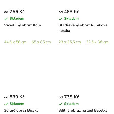
766 Kč
483 Kč
od
od
Skladem
Skladem
Vícedílný obraz Kolo
3D dřevěný obraz Rubikova
kostka
44,5 x 58 cm
65 x 85 cm
89 x 116,5 cm
23 x 25,5 cm
32,5 x 36 cm
539 Kč
738 Kč
od
od
Skladem
Skladem
3dílný obraz Bicykl
3dílný obraz na zeď Baletky