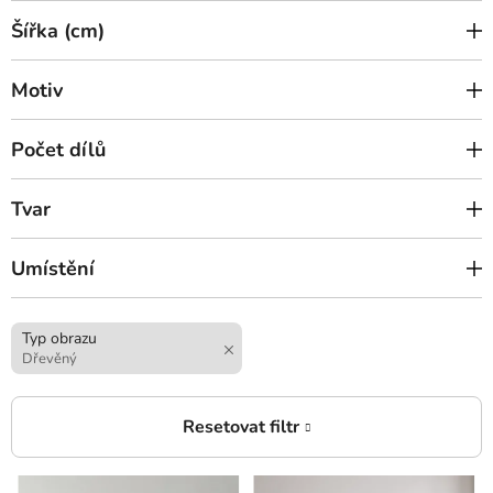
Šířka (cm)
Motiv
Počet dílů
Tvar
Umístění
Typ obrazu
Dřevěný
V