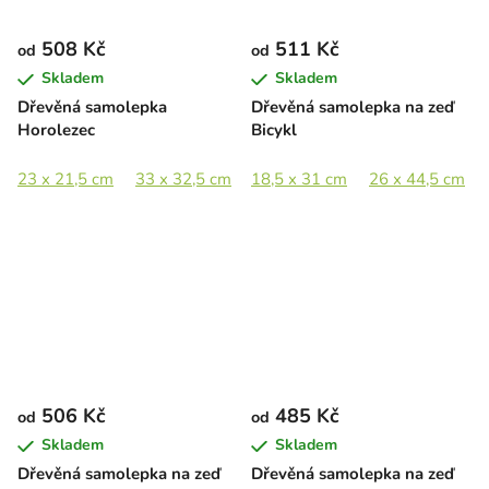
508 Kč
511 Kč
od
od
Skladem
Skladem
Dřevěná samolepka
Dřevěná samolepka na zeď
Horolezec
Bicykl
23 x 21,5 cm
33 x 32,5 cm
18,5 x 31 cm
45 x 44,5 cm
26 x 44,5 cm
66 x 65 cm
506 Kč
485 Kč
od
od
Skladem
Skladem
Dřevěná samolepka na zeď
Dřevěná samolepka na zeď