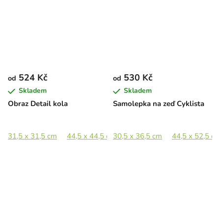
524 Kč
530 Kč
od
od
Skladem
Skladem
Obraz Detail kola
Samolepka na zeď Cyklista
31,5 x 31,5 cm
44,5 x 44,5 cm
30,5 x 36,5 cm
65 x 65 cm
44,5 x 52,5 c
89 x 88,5 cm