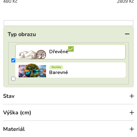
o
480
Kč
2809
Kč
d
u
k
t
Typ obrazu
ů
Stav
Výška (cm)
Materiál