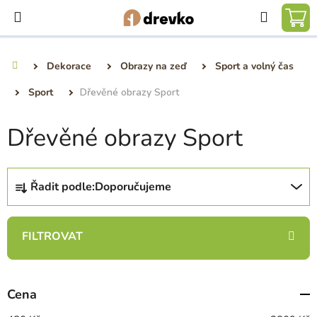
Přejít
Hledat
na
NÁ
obsah
KO
Dekorace
Obrazy na zeď
Sport a volný čas
Domů
Sport
Dřevěné obrazy Sport
Dřevěné obrazy Sport
Ř
Řadit podle:
Doporučujeme
a
z
e
n
í
p
Cena
r