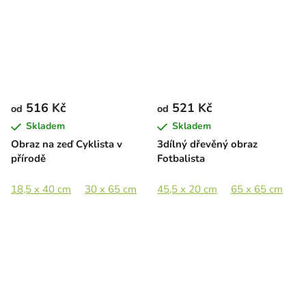
516 Kč
521 Kč
od
od
Skladem
Skladem
Obraz na zeď Cyklista v
3dílný dřevěný obraz
přírodě
Fotbalista
18,5 x 40 cm
30 x 65 cm
41 x 89 cm
45,5 x 20 cm
61,5 x 133 cm
65 x 65 cm
8