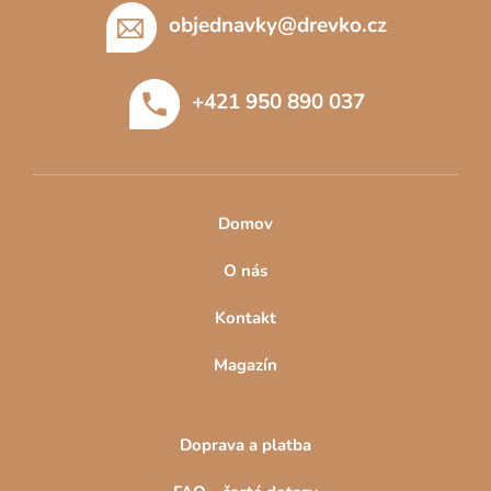
c
p
objednavky
@
drevko.cz
í
a
p
t
r
+421 950 890 037
í
v
k
y
v
ý
Domov
p
i
O nás
s
u
Kontakt
Magazín
Doprava a platba