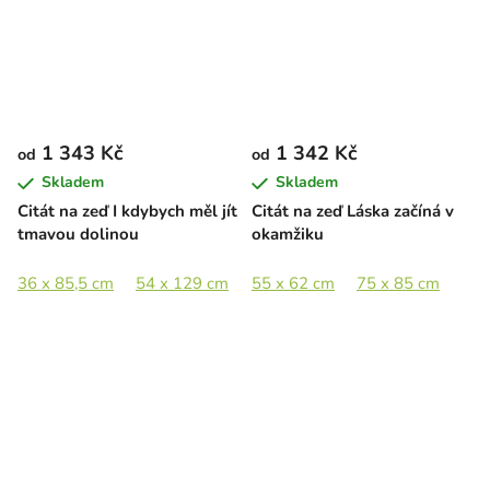
1 343 Kč
1 342 Kč
od
od
Skladem
Skladem
Citát na zeď I kdybych měl jít
Citát na zeď Láska začíná v
tmavou dolinou
okamžiku
36 x 85,5 cm
54 x 129 cm
55 x 62 cm
75 x 85 cm