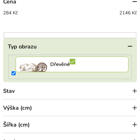
Cena
r
o
284
Kč
2146
Kč
d
u
k
t
Typ obrazu
ů
Stav
Výška (cm)
Šířka (cm)