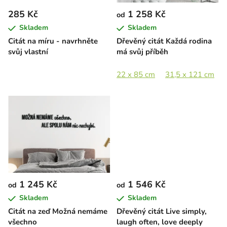
r
285 Kč
1 258 Kč
od
o
Skladem
Skladem
d
Citát na míru - navrhněte
Dřevěný citát Každá rodina
u
svůj vlastní
má svůj příběh
k
t
22 x 85 cm
31,5 x 121 cm
ů
1 245 Kč
1 546 Kč
od
od
Skladem
Skladem
Citát na zeď Možná nemáme
Dřevěný citát Live simply,
všechno
laugh often, love deeply