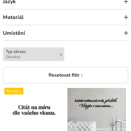
Jazyk
Materiál
Umístění
Typ obrazu
Dřevěný
V
Na míru
ý
p
i
s
p