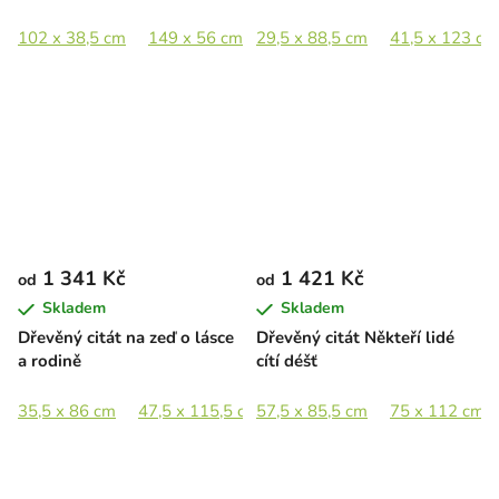
102 x 38,5 cm
149 x 56 cm
29,5 x 88,5 cm
41,5 x 123 cm
1 341 Kč
1 421 Kč
od
od
Skladem
Skladem
Dřevěný citát na zeď o lásce
Dřevěný citát Někteří lidé
a rodině
cítí déšť
35,5 x 86 cm
47,5 x 115,5 cm
57,5 x 85,5 cm
75 x 112 cm