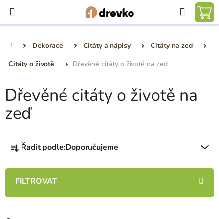
Přejít
Hledat
na
NÁ
obsah
KO
Dekorace
Citáty a nápisy
Citáty na zeď
Domů
Citáty o životě
Dřevěné citáty o životě na zeď
Dřevěné citáty o životě na
zeď
Ř
Řadit podle:
Doporučujeme
a
z
e
n
í
p