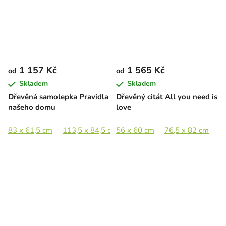
1 157 Kč
1 565 Kč
od
od
Skladem
Skladem
Dřevěná samolepka Pravidla
Dřevěný citát All you need is
našeho domu
love
83 x 61,5 cm
113,5 x 84,5 cm
56 x 60 cm
76,5 x 82 cm