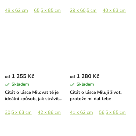
48 x 62 cm
65,5 x 85 cm
29 x 60,5 cm
40 x 83 cm
1 255 Kč
1 280 Kč
od
od
Skladem
Skladem
Citát o lásce Milovat tě je
Citát o lásce Miluji život,
ideální způsob, jak strávit
protože mi dal tebe
celý život
30,5 x 63 cm
42 x 86 cm
41 x 62 cm
56,5 x 85 cm