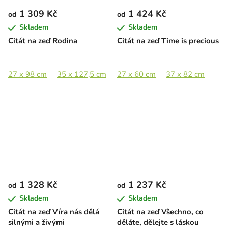
1 309 Kč
1 424 Kč
od
od
Skladem
Skladem
Citát na zeď Rodina
Citát na zeď Time is precious
27 x 98 cm
35 x 127,5 cm
27 x 60 cm
37 x 82 cm
1 328 Kč
1 237 Kč
od
od
Skladem
Skladem
Citát na zeď Víra nás dělá
Citát na zeď Všechno, co
silnými a živými
děláte, dělejte s láskou