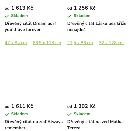
1 613 Kč
1 256 Kč
od
od
Skladem
Skladem
Dřevěný citát Dream as if
Dřevěný citát Lásku bez kříže
you'll live forever
nenajdeš
47 x 84 cm
66,5 x 118 cm
21,5 x 86 cm
32 x 128 cm
1 611 Kč
1 302 Kč
od
od
Skladem
Skladem
Dřevěný citát na zeď Always
Dřevěný citát na zeď Matka
remember
Tereza