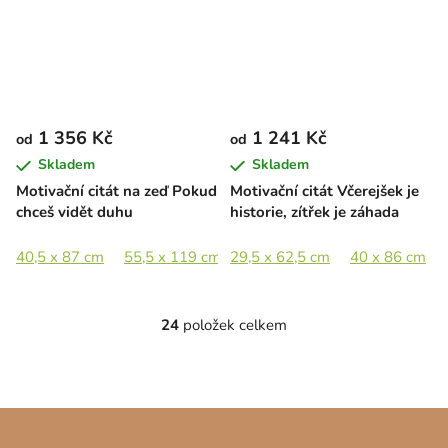
1 356 Kč
1 241 Kč
od
od
Skladem
Skladem
Motivační citát na zeď Pokud
Motivační citát Včerejšek je
chceš vidět duhu
historie, zítřek je záhada
40,5 x 87 cm
55,5 x 119 cm
29,5 x 62,5 cm
40 x 86 cm
24
položek celkem
O
v
l
á
Z
d
á
a