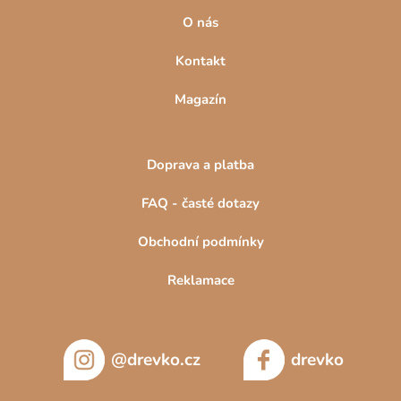
i
O nás
s
u
Kontakt
Magazín
Doprava a platba
FAQ - časté dotazy
Obchodní podmínky
Reklamace
@drevko.cz
drevko