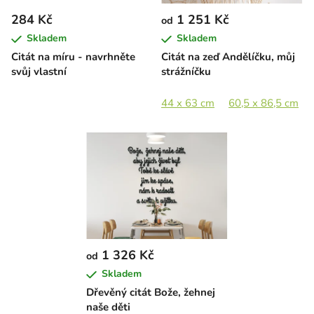
r
284 Kč
1 251 Kč
od
o
Skladem
Skladem
d
Citát na míru - navrhněte
Citát na zeď Andělíčku, můj
u
svůj vlastní
strážníčku
k
t
44 x 63 cm
60,5 x 86,5 cm
ů
1 326 Kč
od
Skladem
Dřevěný citát Bože, žehnej
naše děti