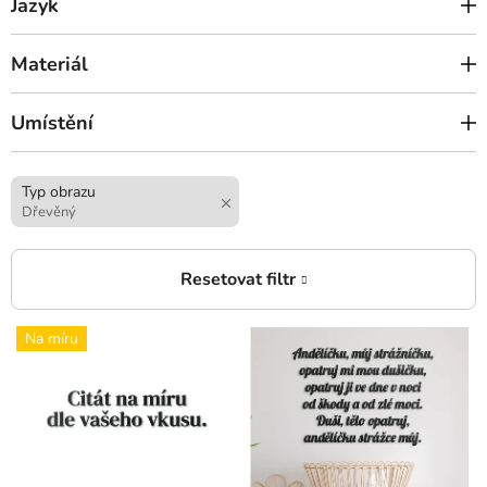
Jazyk
Materiál
Umístění
Typ obrazu
Dřevěný
V
Na míru
ý
p
i
s
p