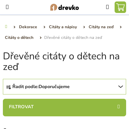
Přejít
Hledat
na
NÁ
obsah
KO
Dekorace
Citáty a nápisy
Citáty na zeď
Domů
Citáty o dětech
Dřevěné citáty o dětech na zeď
Dřevěné citáty o dětech na
zeď
Ř
Řadit podle:
Doporučujeme
a
z
e
n
í
p