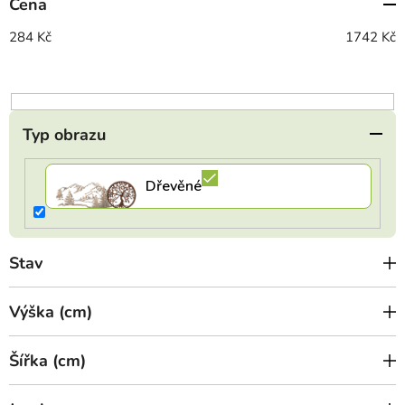
Cena
r
o
284
Kč
1742
Kč
d
u
k
t
Typ obrazu
ů
Stav
Výška (cm)
Šířka (cm)