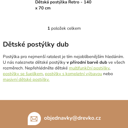
Dětská postýlka Retro - 140
u
x 70 cm
k
t
ů
1
položek celkem
O
v
l
Dětské postýlky dub
á
d
Postýlka pro nejmenší ratolest je tím nejoblíbenějším hledáním.
a
U nás naleznete dětské postýlky
v přírodní barvě dub
ve všech
c
rozměrech. Nepřehlédněte dětské
multifunkční postýlky
,
postýlky se šuplíkem
,
postýlky s kompletní výbavou
nebo
í
masivní dětské postýlky.
p
r
v
k
Z
y
á
v
p
objednavky
@
drevko.cz
ý
a
p