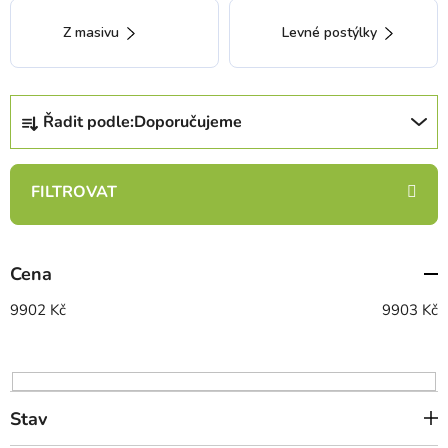
Z masivu
Levné postýlky
Ř
Řadit podle:
Doporučujeme
a
z
e
n
í
p
Cena
r
o
9902
Kč
9903
Kč
d
u
k
t
Stav
ů