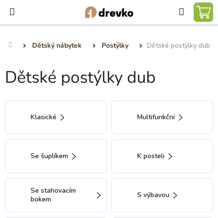
Přejít
Hledat
na
NÁ
obsah
KO
Dětský nábytek
Postýlky
Dětské postýlky dub
Domů
Dětské postýlky dub
Klasické
Multifunkční
Se šuplíkem
K posteli
Se stahovacím
S výbavou
bokem