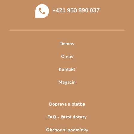
i
t
s
+421 950 890 037
í
u
Domov
O nás
Kontakt
Magazín
Doprava a platba
FAQ - časté dotazy
Obchodní podmínky