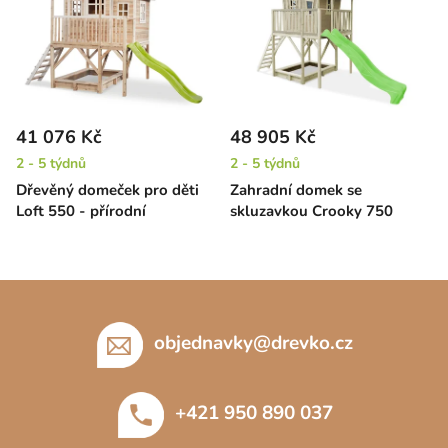
41 076 Kč
48 905 Kč
2 - 5 týdnů
2 - 5 týdnů
Dřevěný domeček pro děti
Zahradní domek se
Loft 550 - přírodní
skluzavkou Crooky 750
Z
á
p
objednavky
@
drevko.cz
a
t
+421 950 890 037
í