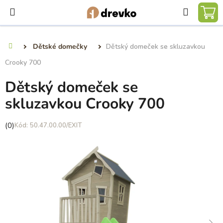
Přejít
Hledat
na
NÁ
obsah
KO
Dětské domečky
Dětský domeček se skluzavkou
Domů
Crooky 700
Dětský domeček se
skluzavkou Crooky 700
Průměrné
(0)
50.47.00.00/EXIT
hodnocení
produktu
je
0,0
z
5
hvězdiček.