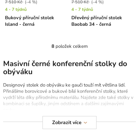
7 510 Kč
(–4 %)
7 510 Kč
(–4 %)
4 - 7 týdnů
4 - 7 týdnů
Bukový příruční stolek
Dřevěný příruční stolek
Island - černá
Baobab 34 - černá
8
položek celkem
O
v
l
Masivní černé konferenční stolky do
á
obýváku
d
a
Designový stolek do obýváku ke gauči touží mít většina lidí.
c
Přinášíme borovicové a bukové bílé konferenční stolky, které
í
vydrží léta díky přírodnímu materiálu. Najdete zde také stolky v
p
kombinaci se šuplíky, jiným odstínem a dalšími zajímavými
r
prvky.
v
Zobrazit více
Konferenční stolek v různé velikosti je perfektním nábytkem do
k
obýváku. Hranaté, kulaté, vysoké nízké. Sledujte nabídku
y
světlých konferenčních stolků. Doporučujeme sledovat také
v