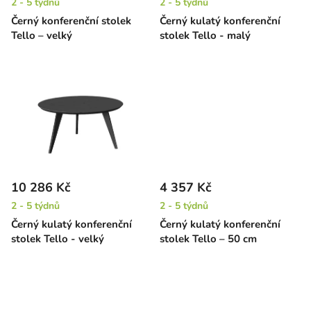
2 - 5 týdnů
2 - 5 týdnů
d
Černý konferenční stolek
Černý kulatý konferenční
u
Tello – velký
stolek Tello - malý
k
t
ů
10 286 Kč
4 357 Kč
2 - 5 týdnů
2 - 5 týdnů
Černý kulatý konferenční
Černý kulatý konferenční
stolek Tello - velký
stolek Tello – 50 cm