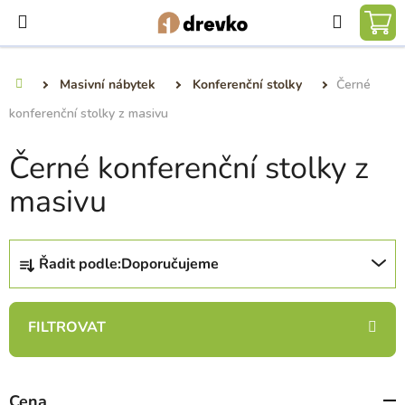
Přejít
Hledat
na
NÁ
obsah
KO
Masivní nábytek
Konferenční stolky
Černé
Domů
konferenční stolky z masivu
Černé konferenční stolky z
masivu
Ř
Řadit podle:
Doporučujeme
a
z
e
n
í
p
Cena