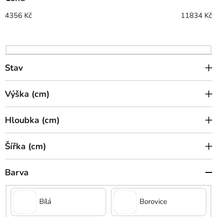
r
o
4356
Kč
11834
Kč
d
u
k
t
Stav
ů
Výška (cm)
Hloubka (cm)
Šířka (cm)
Barva
Bílá
Borovice