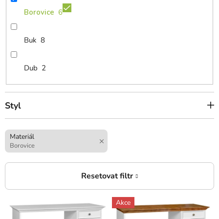
Borovice
6
Buk
8
Dub
2
Styl
Materiál
Borovice
V
Akce
ý