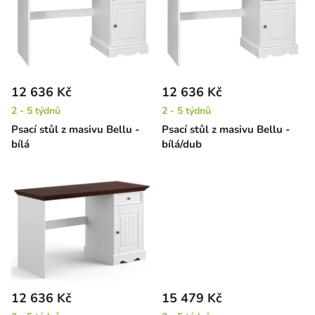
p
i
s
p
r
12 636 Kč
12 636 Kč
o
2 - 5 týdnů
2 - 5 týdnů
d
Psací stůl z masivu Bellu -
Psací stůl z masivu Bellu -
u
bílá
bílá/dub
k
t
ů
12 636 Kč
15 479 Kč