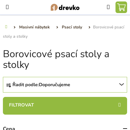
Přejít
Hledat
na
NÁ
obsah
KO
Masivní nábytek
Psací stoly
Borovicové psací
Domů
stoly a stolky
Borovicové psací stoly a
stolky
Ř
Řadit podle:
Doporučujeme
a
z
e
n
í
p
Cena