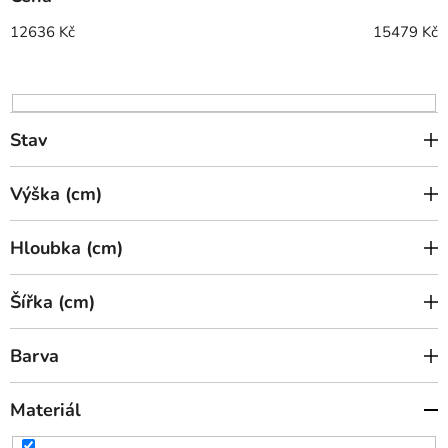
r
o
12636
Kč
15479
Kč
d
u
k
t
Stav
ů
Výška (cm)
Hloubka (cm)
Šířka (cm)
Barva
Materiál