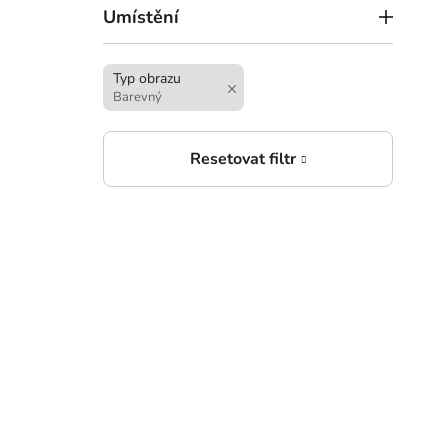
Umístění
Typ obrazu
Barevný
6
od
Bare
sjez