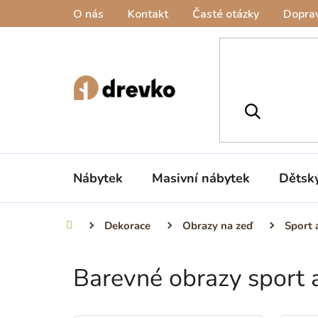
Přejít
O nás
Kontakt
Časté otázky
Doprav
na
obsah
Nábytek
Masivní nábytek
Dětsk
Dekorace
Obrazy na zeď
Sport 
Domů
Barevné obrazy sport 