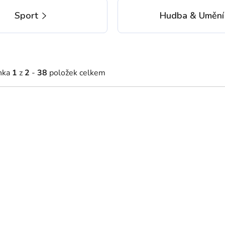
Sport
Hudba & Umění
nka
1
z
2
-
38
položek celkem
Na míru
91 Kč
529 Kč
Skladem
Skladem
od