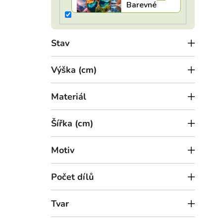
l
k
Obra
t
ů
Stav
Výška (cm)
Materiál
Šířka (cm)
Motiv
6
od
Počet dílů
Obra
Tvar