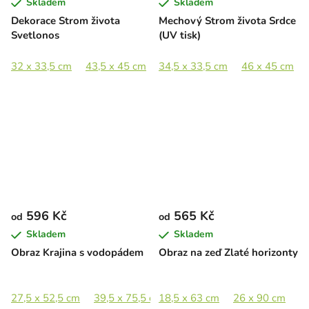
Skladem
Skladem
Dekorace Strom života
Mechový Strom života Srdce
Svetlonos
(UV tisk)
32 x 33,5 cm
43,5 x 45 cm
34,5 x 33,5 cm
58 x 60 cm
86 x 89 cm
46 x 45 cm
596 Kč
565 Kč
od
od
Skladem
Skladem
Obraz Krajina s vodopádem
Obraz na zeď Zlaté horizonty
27,5 x 52,5 cm
39,5 x 75,5 cm
18,5 x 63 cm
52 x 100 cm
26 x 90 cm
65 x 125 cm
3