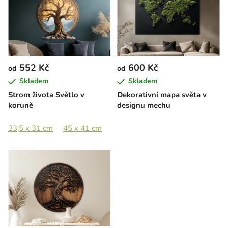
p
i
s
p
r
552 Kč
600 Kč
od
od
o
Skladem
Skladem
d
Strom života Světlo v
Dekorativní mapa světa v
u
koruně
designu mechu
k
t
33,5 x 31 cm
45 x 41 cm
65 x 60 cm
90 x 83 cm
ů