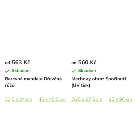
563 Kč
560 Kč
od
od
Skladem
Skladem
Barevná mandala Dřevěná
Mechový obraz Spočinutí
růže
(UV tisk)
33,5 x 34 cm
45 x 45,5 cm
26,5 x 67,5 cm
65 x 66 cm
89 x 90 cm
35 x 90 cm