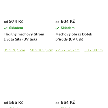
974 Kč
604 Kč
od
od
Skladem
Skladem
Třídílný mechový Strom
Mechový obraz Dotek
života Síla (UV tisk)
přírody (UV tisk)
35 x 76,5 cm
50 x 109,5 cm
22,5 x 67,5 cm
70 x 153 cm
86,5 x 190 cm
30 x 90 cm
555 Kč
564 Kč
od
od