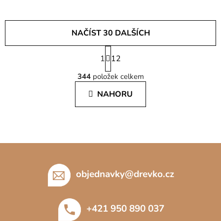
NAČÍST 30 DALŠÍCH
S
1
t
12
O
r
344
položek celkem
á
v
n
l
NAHORU
k
á
o
d
v
a
á
c
n
í
í
Z
p
á
r
p
objednavky
@
drevko.cz
v
a
k
y
t
+421 950 890 037
v
í
ý