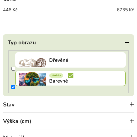
r
o
446
Kč
6735
Kč
d
u
k
t
Typ obrazu
ů
Stav
Výška (cm)