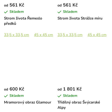
561 Kč
561 Kč
od
od
Skladem
Skladem
Strom života Řemeslo
Strom života Strážce míru
předků
33,5 x 33,5 cm
45 x 45 cm
33,5 x 33,5 cm
65 x 65 cm
90 x 90 cm
45 x 45 cm
600 Kč
1 801 Kč
od
od
Skladem
Skladem
Mramorový obraz Glamour
Třídílný obraz Švýcarské
Alpy