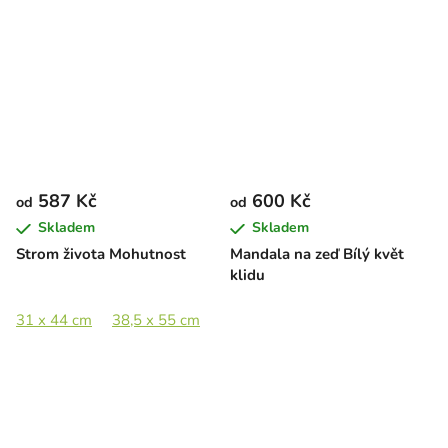
587 Kč
600 Kč
od
od
Skladem
Skladem
Strom života Mohutnost
Mandala na zeď Bílý květ
klidu
31 x 44 cm
38,5 x 55 cm
49,5 x 70 cm
63,5 x 90 cm