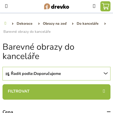
Přejít
Hledat
na
NÁ
obsah
KO
Dekorace
Obrazy na zeď
Do kanceláře
Domů
Barevné obrazy do kanceláře
Barevné obrazy do
kanceláře
Ř
Řadit podle:
Doporučujeme
a
z
e
n
í
p
Cena