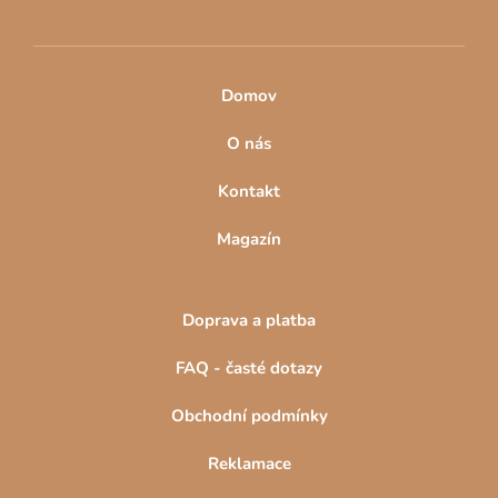
p
i
s
u
Domov
O nás
Kontakt
Magazín
Doprava a platba
FAQ - časté dotazy
Obchodní podmínky
Reklamace