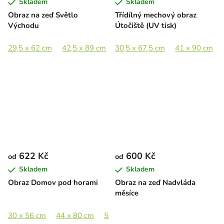
Skladem
Skladem
Obraz na zeď Světlo
Třídílný mechový obraz
Východu
Útočiště (UV tisk)
29,5 x 62 cm
42,5 x 89 cm
30,5 x 67,5 cm
55 x 115 cm
64 x 135 cm
41 x 90 cm
622 Kč
600 Kč
od
od
Skladem
Skladem
Obraz Domov pod horami
Obraz na zeď Nadvláda
měsíce
30 x 56 cm
44 x 80 cm
55 x 100 cm
69 x 125 cm