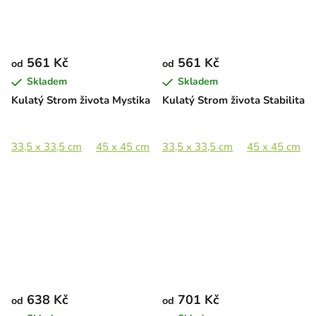
561 Kč
561 Kč
od
od
Skladem
Skladem
Kulatý Strom života Mystika
Kulatý Strom života Stabilita
33,5 x 33,5 cm
45 x 45 cm
33,5 x 33,5 cm
65 x 65 cm
89 x 89 cm
45 x 45 cm
638 Kč
701 Kč
od
od