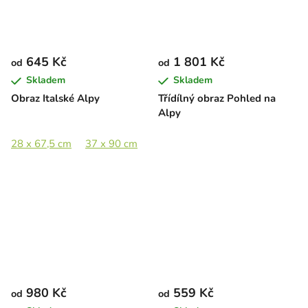
645 Kč
1 801 Kč
od
od
Skladem
Skladem
Obraz Italské Alpy
Třídílný obraz Pohled na
Alpy
28 x 67,5 cm
37 x 90 cm
45,5 x 110 cm
58 x 140 cm
980 Kč
559 Kč
od
od