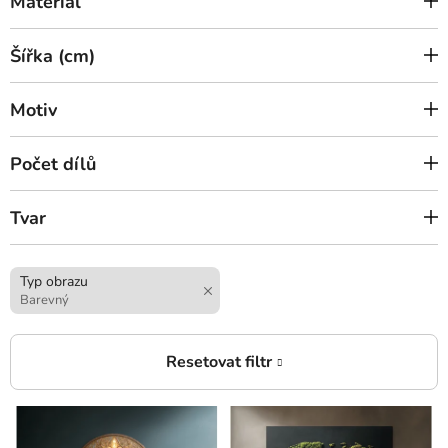
Materiál
Šířka (cm)
Motiv
Počet dílů
Tvar
Typ obrazu
Barevný
V
ý