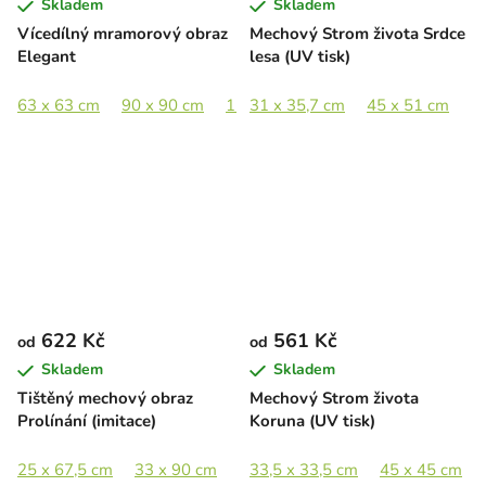
Skladem
Skladem
Vícedílný mramorový obraz
Mechový Strom života Srdce
Elegant
lesa (UV tisk)
63 x 63 cm
90 x 90 cm
110 x 110 cm
31 x 35,7 cm
180 x 180 cm
45 x 51 cm
6
622 Kč
561 Kč
od
od
Skladem
Skladem
Tištěný mechový obraz
Mechový Strom života
Prolínání (imitace)
Koruna (UV tisk)
25 x 67,5 cm
33 x 90 cm
48 x 130 cm
33,5 x 33,5 cm
70 x 190 cm
45 x 45 cm