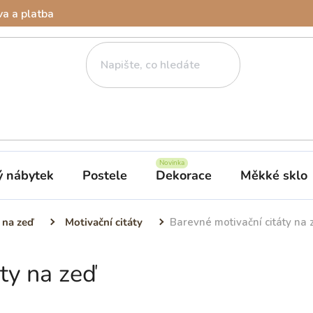
a a platba
ý nábytek
Postele
Dekorace
Měkké sklo
 na zeď
Motivační citáty
Barevné motivační citáty na 
ty na zeď