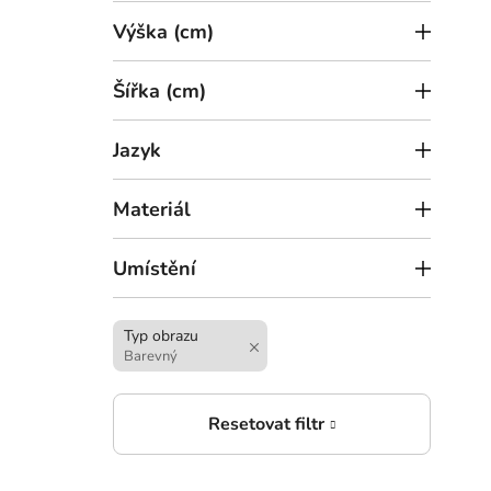
Výška (cm)
Šířka (cm)
Jazyk
7
od
Materiál
Mini
Roma
Umístění
Typ obrazu
Barevný