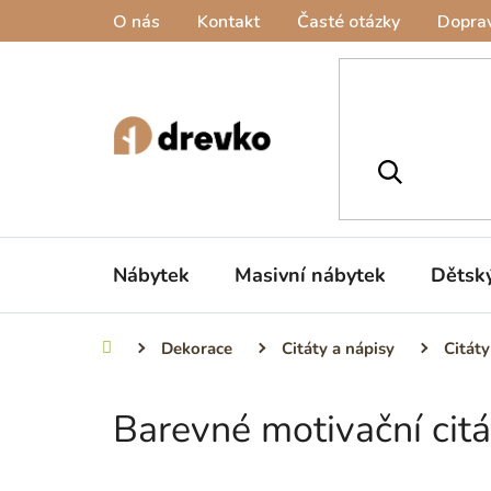
Přejít
O nás
Kontakt
Časté otázky
Doprav
na
obsah
Nábytek
Masivní nábytek
Dětsk
Dekorace
Citáty a nápisy
Citáty
Domů
Barevné motivační citá
P