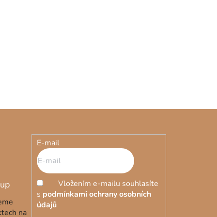
790 Kč
Skladem
od
Limit Is
Motivační obraz Dream Until It’s
Your Reality
E-mail
Vložením e-mailu souhlasíte
s
podmínkami ochrany osobních
deme
údajů
ktech na