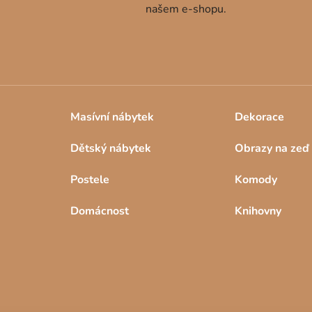
našem e-shopu.
ý
p
i
s
u
Masívní nábytek
Dekorace
Dětský nábytek
Obrazy na zeď
Postele
Komody
Domácnost
Knihovny