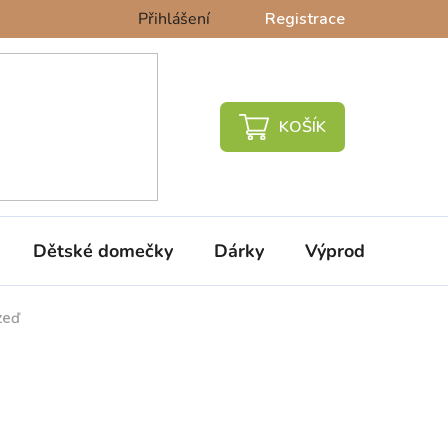
Přihlášení
Registrace
NÁKUPNÍ
KOŠÍK
Dětské domečky
Dárky
Výprodej %
zeď