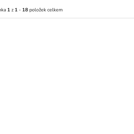
nka
1
z
1
-
18
položek celkem
90 Kč
790 Kč
Skladem
Skladem
od
vační obraz - Nobody Cares,
Moderní motivační obraz - 
k Harder
Original