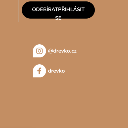
PŘIHLÁSIT
SE
@drevko.cz
drevko