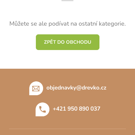
Můžete se ale podívat na ostatní kategorie.
ZPĚT DO OBCHODU
Z
á
p
objednavky
@
drevko.cz
a
t
+421 950 890 037
í