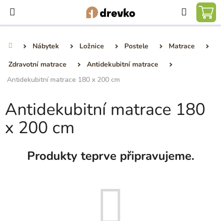
Přejít
Hledat
na
NÁ
obsah
KO
Nábytek
Ložnice
Postele
Matrace
Domů
Zdravotní matrace
Antidekubitní matrace
Antidekubitní matrace 180 x 200 cm
Antidekubitní matrace 180
x 200 cm
Produkty teprve připravujeme.